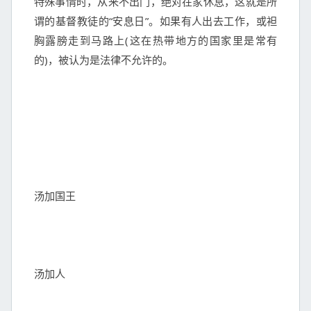
特殊事情时，从来不出门，绝对在家休息，这就是所
谓的基督教徒的“安息日”。如果有人出去工作，或袒
胸露膀走到马路上(这在热带地方的国家里是常有
的)，被认为是法律不允许的。

汤加国王

汤加人
