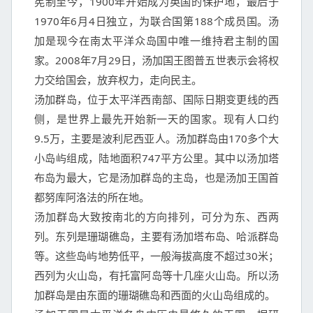
宪制至今，1900年开始成为英国的保护地，最后于
1970年6月4日独立，为联合国第188个成员国。汤
加是现今在南太平洋众岛国中唯一维持君主制的国
家。2008年7月29日，汤加国王图普五世表示会将权
力交给国会，放弃权力，走向民主。

汤加群岛，位于太平洋西南部、国际日期变更线的西
侧，是世界上最先开始新一天的国家。现有人口约
9.5万，主要是波利尼西亚人。汤加群岛由170多个大
小岛屿组成，陆地面积747平方公里。其中以汤加塔
布岛为最大，它是汤加群岛的主岛，也是汤加王国首
都努库阿洛法的所在地。

汤加群岛大致按南北的方向排列，可分为东、西两
列。东列是珊瑚礁岛，主要有汤加塔布岛、哈派群岛
等。这些岛屿地势低平，一般海拔高度不超过30米；
西列为火山岛，有托富阿岛等十几座火山岛。所以汤
加群岛是由东面的珊瑚礁岛和西面的火山岛组成的。
