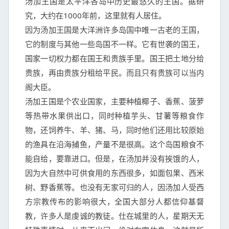
汤加王国是太平洋各岛中历史最悠久的王国。据研
究，大约在1000年前，这里就有人居住。

因为汤加王国是大洋洲许多岛国中唯一古老的王国，
它的制度与其他一些岛国不一样。它有世袭的国王，
国家一切权力都在国王和贵族手里。国王把土地分给
贵族，再由贵族分租给平民。而且只有贵族可以当内
阁大臣。

汤加王国是个农业国家，主要种植椰子、香蕉、菠萝
等热带水果供出口，同时种植芋头、甘薯等粮食作
物，还饲养牛、羊、猪、马，同时他们还用比较原始
的渔具在沿海捕鱼，产量不是很高。这个岛国粮食不
能自给，要靠进口。但是，在汤加并没有挨饿的人，
因为大自然中可供食用的东西很多，如面包果、西米
树、野香蕉等。也没有无家可归的人，因汤加人受西
方宗教传布的影响很大，全国大部分人都信仰基督
教，许多人是虔诚的教徒。仕在城里的人，星期天无