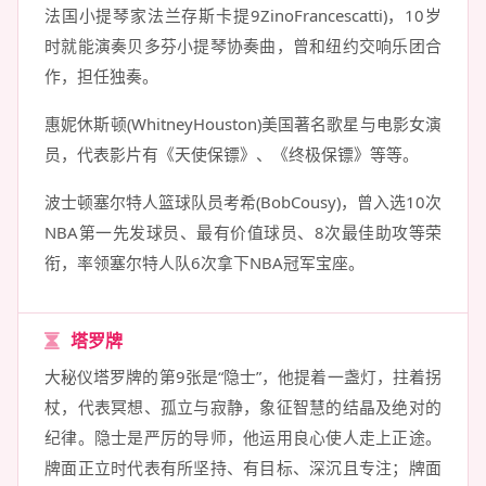
法国小提琴家法兰存斯卡提9ZinoFrancescatti)，10岁
时就能演奏贝多芬小提琴协奏曲，曾和纽约交响乐团合
作，担任独奏。
惠妮休斯顿(WhitneyHouston)美国著名歌星与电影女演
员，代表影片有《天使保镖》、《终极保镖》等等。
波士顿塞尔特人篮球队员考希(BobCousy)，曾入选10次
NBA第一先发球员、最有价值球员、8次最佳助攻等荣
衔，率领塞尔特人队6次拿下NBA冠军宝座。
塔罗牌
大秘仪塔罗牌的第9张是“隐士”，他提着一盏灯，拄着拐
杖，代表冥想、孤立与寂静，象征智慧的结晶及绝对的
纪律。隐士是严厉的导师，他运用良心使人走上正途。
牌面正立时代表有所坚持、有目标、深沉且专注；牌面