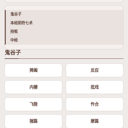
鬼谷子
本经阴符七术
持枢
中经
鬼谷子
捭阖
反应
内楗
抵戏
飞箝
忤合
揣篇
摩篇