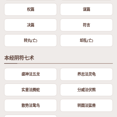
权篇
谋篇
决篇
符言
转丸(亡)
却乱(亡)
本经阴符七术
盛神法五龙
养志法灵龟
实意法腾蛇
分威法伏熊
散势法鸷鸟
转圆法猛兽