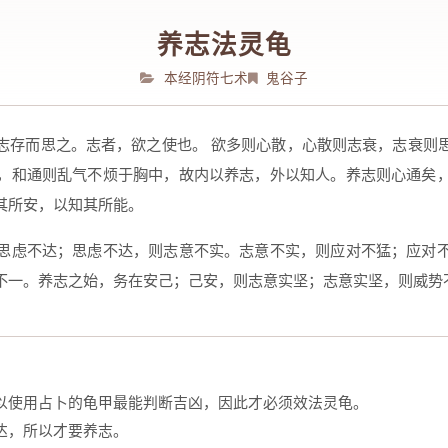
养志法灵龟
本经阴符七术
鬼谷子
志存而思之。志者，欲之使也。 欲多则心散，心散则志衰，志衰则
，和通则乱气不烦于胸中，故内以养志，外以知人。养志则心通矣
其所安，以知其所能。
思虑不达；思虑不达，则志意不实。志意不实，则应对不猛；应对
不一。养志之始，务在安己；己安，则志意实坚；志意实坚，则威势
以使用占卜的龟甲最能判断吉凶，因此才必须效法灵龟。
达，所以才要养志。