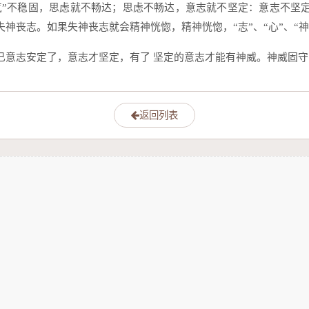
五气”不稳固，思虑就不畅达；思虑不畅达，意志就不坚定：意志不坚
神丧志。如果失神丧志就会精神恍惚，精神恍惚，“志”、“心”、“神
己意志安定了，意志才坚定，有了 坚定的意志才能有神威。神威固
返回列表