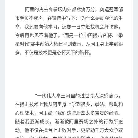
	阿里的离去令拳坛内外都悲痛万分，奥运冠军邹
市明泣不成声，在微博中写下：“为什么要剥夺他的生
命，我还要向他学习，还想一日夺魁找机会拜访他，
今后再也见不着他了。”而另一位中国搏击名将、“拳
星时代”赛事创始人杨建平则表示，从阿里身上学到很
多，不仅是技术更是心怀天下的胸怀。

		“一代伟大拳王阿里的过世令人深感痛心，
在搏击技术上我从阿里身上学到很多，拳法、移动和
心理战术，阿里给了我们这些后辈太多宝贵的经验。
随着我逐渐成长，渐渐被阿里赛场之外的行为所感
动，他不仅在擂台上击败对手，更帮助千万大众争取