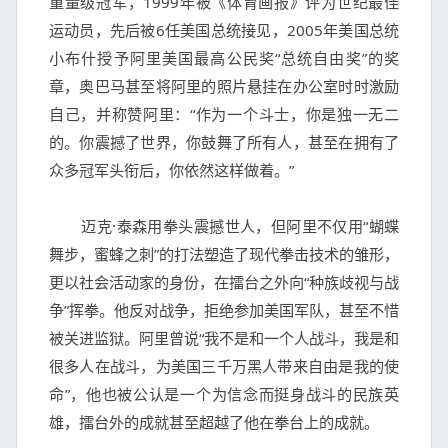
重量级冠军，1999年被《体育画报》评为世纪最佳
运动员，先后被6任美国总统接见，2005年美国总统
小布什授予阿里美国最高公民奖“总统自由奖”的奖
章，奥巴马甚至将阿里的照片悬挂在办公室时时激励
自己，并称赞阿里：“作为一个斗士，你是独一无二
的。你震撼了世界，你鼓舞了所有人，甚至在拥有了
众多冠军头衔后，你依然这样做着。”

	迈克·泰森用拳头震撼世人，但阿里不仅用“蝴蝶
舞步，蜜蜂之刺”的打法塑造了现代拳击技术的雏形，
更以社会活动家的身份，在擂台之外向“种族歧视与战
争”挥拳。他反对战争，拒绝参加美国军队，甚至不惜
被关进监狱。阿里曾说“我不是和一个人战斗，我是和
很多人在战斗，为美国三千万黑人带来自由是我的使
命”，他也被公认是一个为信念而挺身战斗的民族英
雄，擂台外的成就甚至超越了他在拳台上的成就。
