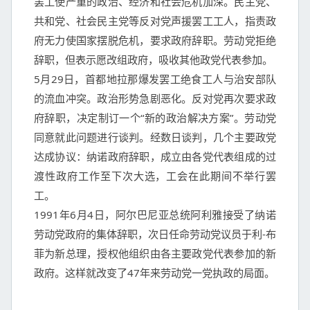
罢工使严重的政治、经济和社会危机加深。民主党、
共和党、社会民主党等反对党声援罢工工人，指责政
府无力使国家摆脱危机，要求政府辞职。劳动党拒绝
辞职，但表示愿改组政府，吸收其他政党代表参加。

5月29日，首都地拉那爆发罢工绝食工人与治安部队
的流血冲突。政治形势急剧恶化。反对党再次要求政
府辞职，决定制订一个“新的政治解决方案”。劳动党
同意就此问题进行谈判。经数日谈判，几个主要政党
达成协议：纳诺政府辞职，成立由各党代表组成的过
渡性政府工作至下次大选，工会在此期间不举行罢
工。

1991年6月4日，阿尔巴尼亚总统阿利雅接受了纳诺
劳动党政府的集体辞职，次日任命劳动党议员于利-布
菲为新总理，授权他组织由各主要政党代表参加的新
政府。这样就改变了47年来劳动党一党执政的局面。
