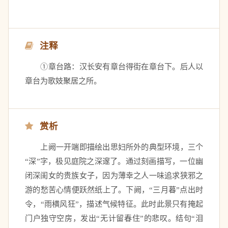
注释
　　①章台路：汉长安有章台得街在章台下。后人以
章台为歌妓聚居之所。
赏析
　　上阙一开端即描绘出思妇所外的典型环境，三个
“深”字，极见庭院之深邃了。通过刻画描写，一位幽
闭深闺女的贵族女子，因为薄幸之人一味追求狭邪之
游的愁苦心情便跃然纸上了。下阙，“三月暮”点出时
令，“雨横风狂”，描述气候特征。此时此景只有掩起
门户独守空房，发出“无计留春住”的悲叹。结句“泪