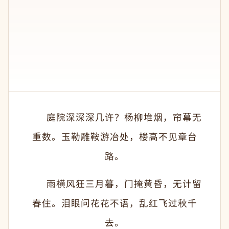
　　庭院深深深几许？杨柳堆烟，帘幕无
重数。玉勒雕鞍游冶处，楼高不见章台
路。
　　雨横风狂三月暮，门掩黄昏，无计留
春住。泪眼问花花不语，乱红飞过秋千
去。