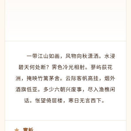
　　一带江山如画，风物向秋潇洒。水浸
碧天何处断？霁色冷光相射。蓼屿荻花
洲，掩映竹篱茅舍。云际客帆高挂，烟外
酒旗低亚。多少六朝兴废事，尽入渔樵闲
话。怅望倚层楼，寒日无言西下。
赏析