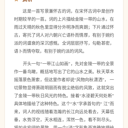
　　这是一首写景兼怀古的词，在宋怀古词中是创作
时期较早的一首。词的上片描绘金陵一带的山水，在
雨过天晴的秋色里显得分外明净而爽朗；下片通过怀
古，寄托了词人对六朝兴亡语朴而情厚，有别于婉约
派的词盛衰的深沉感慨。全词层层抒写，勾勒甚密，
语卜而情夺取，有别于婉约派的词风。 
　　开头一句“一带江山如画”，先对金陵一带的全景
作一番鸟瞰，概括地写出了它的山水之美。秋天草木
摇落景色萧索，但这里作者却说“风物向秋潇洒”， 一
切景物显得萧疏明丽而有脱尘绝俗的风致，这就突出
了金陵一带秋日风光的特色。接着“水浸碧天何处断”
具体地描绘了这种特色。这个“水”字承首句的“ 江”而
来，词人的视线随着浩瀚的长江向远处看去，天幕低
垂，水势浮空，天水相连，浑然一色，看不到尽头。
将如此宏阔的景致，用一个“浸”字形象而准确地描绘