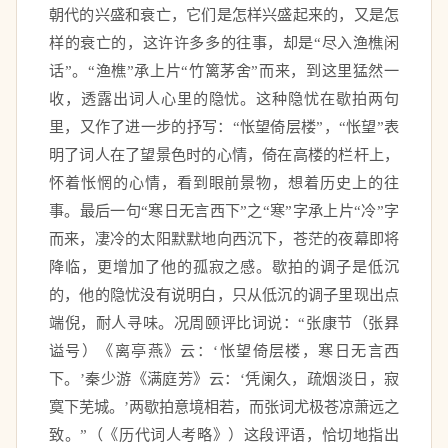
朝代的兴盛和衰亡，它们是怎样兴盛起来的，又是怎
样的衰亡的，这许许多多的往事，却是“尽入渔樵闲
话”。“渔樵”承上片“竹篱茅舍”而来，到这里猛然一
收，透露出词人心里的隐忧。这种隐忧在歇拍两句
里，又作了进一步的抒写：“怅望倚层楼”，“怅望”表
明了词人在了望景色时的心情，倚在高楼的栏杆上，
怀着怅惘的心情，看到眼前景物，想着历史上的往
事。最后一句“寒日无言西下”之“寒”字承上片“冷”字
而来，凄冷的太阳默默地向西沉下，苍茫的夜幕即将
降临，更增加了他的孤寂之感。歇拍的调子是低沉
的，他的隐忧没有说明白，只从低沉的调子里现出点
端倪，耐人寻味。况周颐评比词说：“张康节（张昪
谥号）《离亭燕》云：‘怅望倚层楼，寒日无言西
下。’秦少游《满庭芳》云：‘凭阑久，疏烟淡日，寂
寞下芜城。’两歇拍意境相若，而张词尤极苍凉萧远之
致。”（《历代词人考略》）这段评语，恰切地指出