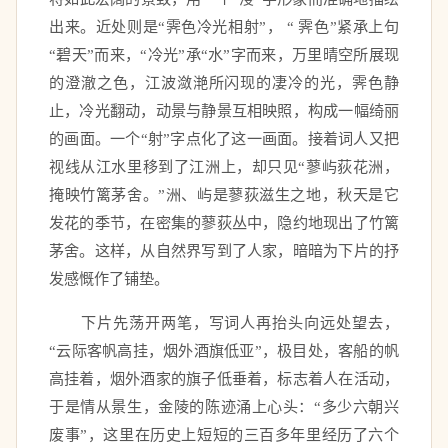
出来。近处则是“霁色冷光相射”， “ 霁色”紧承上句
“碧天”而来，“冷光”承“水”字而来，万里晴空所展现
的澄澈之色，江波潋滟所闪现的凄冷的光，霁色静
止，冷光翻动，动景与静景互相映照，构成一幅绮丽
的画面。一个“射”字点化了这一画面。接着词人又把
视线从江水里移到了江洲上，却只见“蓼屿荻花洲，
掩映竹篱茅舍。”洲、屿是蓼荻滋生之地，秋天是它
发花的季节，在密集的蓼荻丛中，隐约地现出了竹篱
茅舍。这样，从自然界写到了人家，暗暗为下片的抒
发感慨作了铺垫。 
　　下片先荡开两笔，写词人再抬头向远处望去， 
“云际客帆高挂，烟外酒旗低亚”，极目处，客船的帆
高挂着，烟外酒家的旗子低垂着，标志着人在活动，
于是情从景生，金陵的陈迹涌上心头：“多少六朝兴
废事”，这里在历史上短短的三百多年里经历了六个