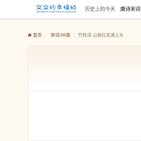
历史上的今天
唐诗宋
首页
/
宋词300首
/
竹枝词·山桃红花满上头