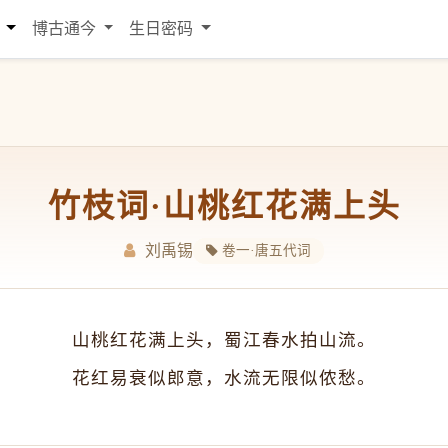
词
博古通今
生日密码
竹枝词·山桃红花满上头
刘禹锡
卷一·唐五代词
山桃红花满上头，蜀江春水拍山流。
花红易衰似郎意，水流无限似侬愁。