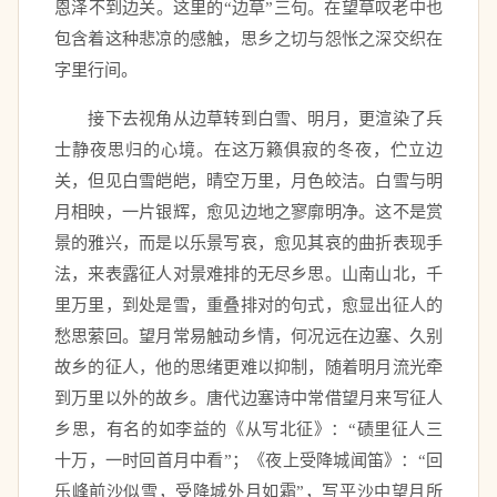
恩泽不到边关。这里的“边草”三句。在望草叹老中也
包含着这种悲凉的感触，思乡之切与怨怅之深交织在
字里行间。
　　接下去视角从边草转到白雪、明月，更渲染了兵
士静夜思归的心境。在这万籁俱寂的冬夜，伫立边
关，但见白雪皑皑，晴空万里，月色皎洁。白雪与明
月相映，一片银辉，愈见边地之寥廓明净。这不是赏
景的雅兴，而是以乐景写哀，愈见其哀的曲折表现手
法，来表露征人对景难排的无尽乡思。山南山北，千
里万里，到处是雪，重叠排对的句式，愈显出征人的
愁思萦回。望月常易触动乡情，何况远在边塞、久别
故乡的征人，他的思绪更难以抑制，随着明月流光牵
到万里以外的故乡。唐代边塞诗中常借望月来写征人
乡思，有名的如李益的《从写北征》：“碛里征人三
十万，一时回首月中看”；《夜上受降城闻笛》：“回
乐峰前沙似雪，受降城外月如霜”，写平沙中望月所