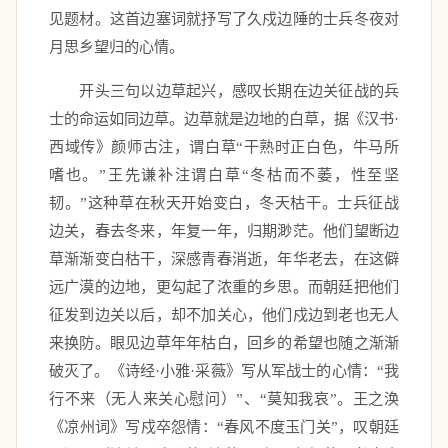
见题材。这首边塞词就抒写了久戍边陲的士兵冬夜对
月思乡望归的心情。
　　开头三句以边草起兴，感叹长期在边关征战的兵
士的命运如同边草。边草就是边地的白草，据《汉书·
西域传》颜师古注，谓白草“干熟时正白色，牛马所
嗜也。”王先谦补注谓白草“冬枯而不萎，性至坚
韧。”这种草在秋天开始变白，冬天枯干。士兵征战
边关，春去冬来，年复一年，归期渺茫。他们望断边
草渐渐变白枯干，深感青春消逝，年华老去，在这僻
远广漠的边地，更勾起了浓重的乡思。而朝廷把他们
征发到边关以后，却不加关心，他们戍边到老也无人
来换防。眼见边草年年枯白，回乡的希望也随之渐渐
破灭了。《诗经·小雅·采薇》写从军战士的心情：“我
行不来（无人来关心慰问）”、“莫知我哀”。王之涣
《凉州词》写戍卒怨情：“春风不度玉门关”，叹朝廷