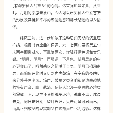
引起的“征人尽望乡”的心情。这首词也是如此，从雪
晴、月明的宁静景象中，令人可以想见征人伫立苍茫
的形象及其排解不尽的缭乱边愁和绵长悠远的思乡情
怀。
　　结尾三句，进一步加浓了这种思归无期的沉重压
抑感。根据《转应曲》词调，六、七两句要将第五句
末两字颠倒过来，再重复两次，增强抒情色调和音乐
感。“明月，明月”，再强调一下月色，望月思乡的中
心更突出了，喟然感叹之情溢于言表。明月已撩动乡
思，而偏偏在此时又听到声声胡笳，在空寂的夜晚听
来分外苍凉凄切。笳声、鼓角之类音响都是边塞战地
的特有声音，塞上悲笳，使征人沉浸于乡思的心境猛
然震醒：呵，现在还身处战争环境，战事不息，戍边
未竟，何日是归期！望月思归，只是可望可思而已，
而真正归故乡的现实却又在这笳声中化为泡影。这样