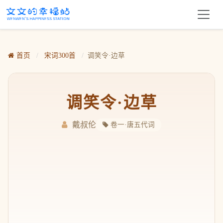
首页
/
宋词300首
/
调笑令·边草
调笑令·边草
戴叔伦
卷一·唐五代词