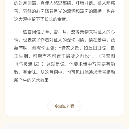
的对月闻笳，真使人愁思郁结，肝肠寸断。征人那痛
苦，哀怨的心声随着月光的流洒和笳声的飘扬，也在
这大漠中留下了长长的余音。
　　这首词借助草、雪、月、笳等景物来写征人的心
情，也表露了作者对征人的深切同情，情在景中，蕴
藉有味。戴叔伦主张：“诗家之景，如蓝田日暖，良
玉生烟，可望而不可置于眉睫之前也”。（司空图
《与极浦书》）这就是说，他要求诗中写景要有韵
致，有余味。从这首词中，也可见出他追求情景相融
所产生的艺术效果。 
返回列表