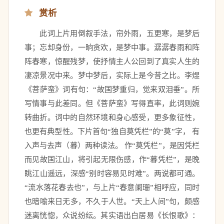
赏析
　　此词上片用倒叙手法，帘外雨，五更寒，是梦后
事；忘却身份，一晌贪欢，是梦中事。潺潺春雨和阵
阵春寒，惊醒残梦，使抒情主人公回到了真实人生的
凄凉景况中来。梦中梦后，实际上是今昔之比。李煜
《菩萨蛮》词有句：“故国梦重归，觉来双泪垂”。所
写情事与此差同。但《菩萨蛮》写得直率，此词则婉
转曲折。词中的自然环境和身心感受，更多象征性，
也更有典型性。下片首句“独自莫凭栏”的“莫”字， 有
入声与去声（暮）两种读法。 作“莫凭栏”，是因凭栏
而见故国江山，将引起无限伤感，作“暮凭栏”，是晚
眺江山遥远，深感“别时容易见时难”。两说都可通。
“流水落花春去也”，与上片“春意阑珊”相呼应，同时
也暗喻来日无多，不久于人世。“天上人间”句，颇感
迷离恍惚，众说纷纭。其实语出白居易《长恨歌》：