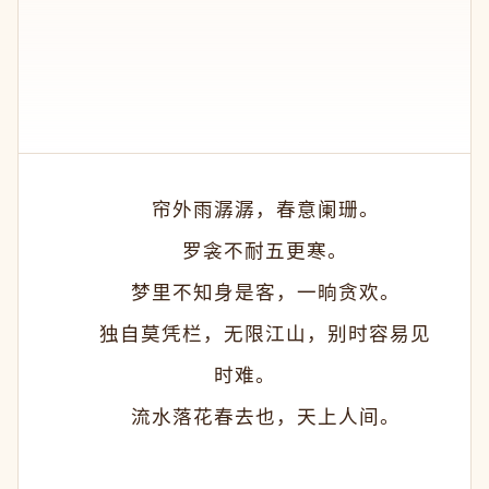
　　帘外雨潺潺，春意阑珊。
　　罗衾不耐五更寒。
　　梦里不知身是客，一晌贪欢。
　　独自莫凭栏，无限江山，别时容易见
时难。
　　流水落花春去也，天上人间。