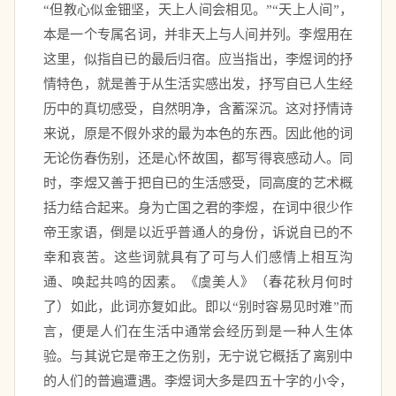
“但教心似金钿坚，天上人间会相见。”“天上人间”，
本是一个专属名词，并非天上与人间并列。李煜用在
这里，似指自已的最后归宿。应当指出，李煜词的抒
情特色，就是善于从生活实感出发，抒写自已人生经
历中的真切感受，自然明净，含蓄深沉。这对抒情诗
来说，原是不假外求的最为本色的东西。因此他的词
无论伤春伤别，还是心怀故国，都写得哀感动人。同
时，李煜又善于把自已的生活感受，同高度的艺术概
括力结合起来。身为亡国之君的李煜，在词中很少作
帝王家语，倒是以近乎普通人的身份，诉说自已的不
幸和哀苦。这些词就具有了可与人们感情上相互沟
通、唤起共鸣的因素。《虞美人》（春花秋月何时
了）如此，此词亦复如此。即以“别时容易见时难”而
言，便是人们在生活中通常会经历到是一种人生体
验。与其说它是帝王之伤别，无宁说它概括了离别中
的人们的普遍遭遇。李煜词大多是四五十字的小令，