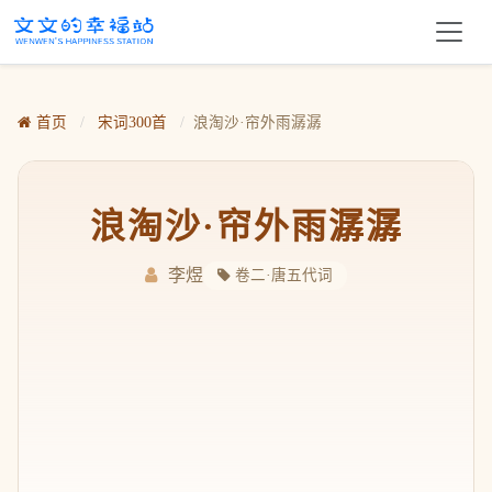
首页
/
宋词300首
/
浪淘沙·帘外雨潺潺
浪淘沙·帘外雨潺潺
李煜
卷二·唐五代词