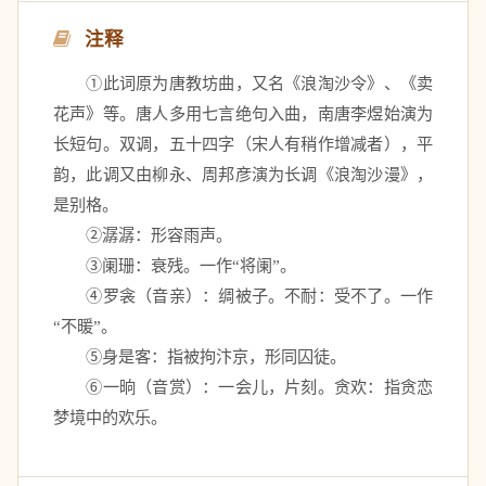
注释
　　①此词原为唐教坊曲，又名《浪淘沙令》、《卖
花声》等。唐人多用七言绝句入曲，南唐李煜始演为
长短句。双调，五十四字（宋人有稍作增减者），平
韵，此调又由柳永、周邦彦演为长调《浪淘沙漫》，
是别格。　
　　②潺潺：形容雨声。
　　③阑珊：衰残。一作“将阑”。　
　　④罗衾（音亲）：绸被子。不耐：受不了。一作
“不暖”。　
　　⑤身是客：指被拘汴京，形同囚徒。　
　　⑥一晌（音赏）：一会儿，片刻。贪欢：指贪恋
梦境中的欢乐。