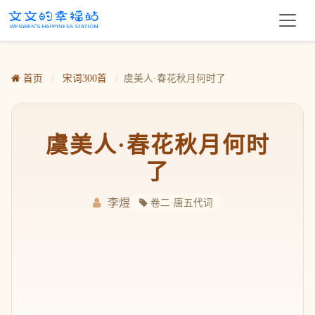
首页
/
宋词300首
/
虞美人·春花秋月何时了
虞美人·春花秋月何时
了
李煜
卷二·唐五代词