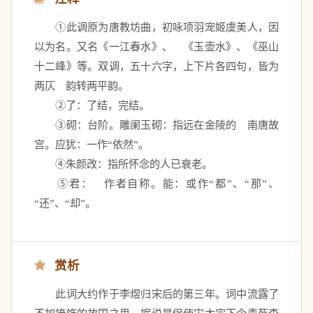
　　①此调原为唐教坊曲，初咏项羽宠姬虞美人，因
以为名。又名《一江春水》、　《玉壶水》、《巫山
十二峰》等。双调，五十六字，上下片各四句，皆为
两仄　韵转两平韵。
　　②了：了结，完结。
　　③砌：台阶。雕阑玉砌：指远在金陵的　南唐故
宫。应犹：一作“依然”。　
　　④朱颜改：指所怀念的人已衰老。　
　　⑤君：　作者自称。能：或作“都”、“那”、
“还”、“却”。
赏析
　　此词大约作于李煜归宋后的第三年。词中流露了