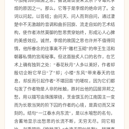
不加掩饰的故国之思，据说是促使宋太宗下令毒死李
煜的原因之一。那么，它等于是李煜的绝命词了。全
词以问起，以答结；由问天、问人而到自问，通过凄
楚中不无激越的音调和曲折回旋、流走自如的艺术结
构，使作者沛然莫御的愁思贯穿始终，形成沁人心脾
的美感效应。诚然，李煜的故国之思也许并不值得同
情，他所眷念的往事离不开“雕栏玉砌”的帝王生活和
朝暮私情的宫闱秘事。但这首脍炙人口的名作，在艺
术上确有独到之处：“春花秋月”人多以美好，作者却
殷切企盼它早日“了”却；小楼“东风”带来春天的信
息，却反而引起作者“不堪回首”的嗟叹，因为它们都
勾发了作者物是人非的枨触，跌衬出他的囚居异邦之
愁，用以描写由珠围翠绕，烹金馔玉的江南国主一变
而为长歌当哭的阶下囚的作者的心境，是真切而又深
刻的。结句“一江春水向东流”，是以水喻愁的名句，
含蓄地显示出愁思的长流不断，无穷无尽。同它相