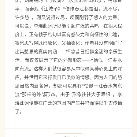
比，刘禹锡的《竹枝调》“水流无限似侬愁”，稍嫌直
率，而秦观《江城子》“便作春江都是泪，流不尽，
许多愁”，则又说得过尽，反而削弱了感人的力量。
可以说，李煜此词所以能引起广泛的共鸣，在很大程
度上，正有赖于结句以富有感染力和向征性的比喻，
将愁思写得既形象化，又抽象化：作者并没有明确写
出其愁思的真实内涵——怀念昔日纸醉金迷的享乐生
活，而仅仅展示了它的外部形态——“恰似一江春水
向东流。这样人们就很容易从中取得某种心灵上的呼
应，并借用它来抒发自已类似的情感。因为人们的愁
思虽然内涵各异，却都可以具有“恰似一江春水向东
流”那样的外部形态。由于“形象往往大于思想”，李
煜此词便能在广泛的范围内产生共鸣而得以千古传诵
了。 