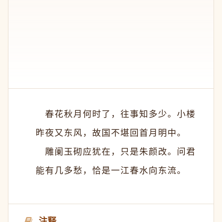
　　春花秋月何时了，往事知多少。小楼
昨夜又东风，故国不堪回首月明中。
　　雕阑玉砌应犹在，只是朱颜改。问君
能有几多愁，恰是一江春水向东流。
注释