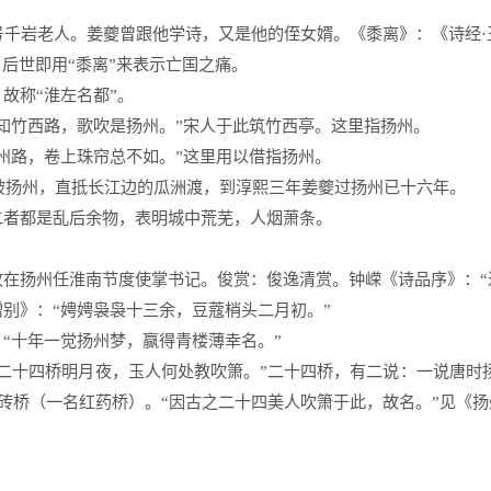
号千岩老人。姜夔曾跟他学诗，又是他的侄女婿。《黍离》：《诗经·
后世即用“黍离”来表示亡国之痛。　 
称“淮左名都”。　 
知竹西路，歌吹是扬州。”宋人于此筑竹西亭。这里指扬州。　 
州路，卷上珠帘总不如。”这里用以借指扬州。　 
攻破扬州，直抵长江边的瓜洲渡，到淳熙三年姜夔过扬州已十六年。 
者都是乱后余物，表明城中荒芜，人烟萧条。　 
在扬州任淮南节度使掌书记。俊赏：俊逸清赏。钟嵘《诗品序》：“近
别》：“娉娉袅袅十三余，豆蔻梢头二月初。”　 
“十年一觉扬州梦，赢得青楼薄幸名。”　 
二十四桥明月夜，玉人何处教吹箫。”二十四桥，有二说：一说唐时
砖桥（一名红药桥）。“因古之二十四美人吹箫于此，故名。”见《扬