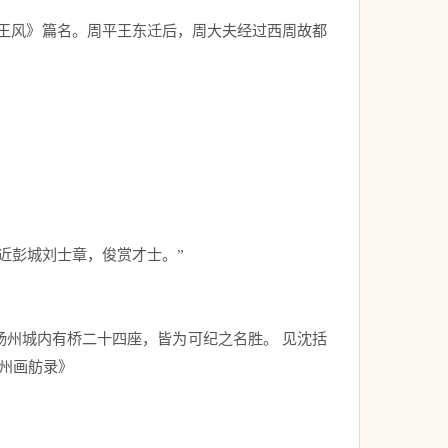
王风》篇名。周平王东迁后，周大夫经过西周故都
彭城刘士章，俊赏才士。”　 
扬州城内有桥二十四座，皆为可纪之名胜。 见沈括
州画舫录》 