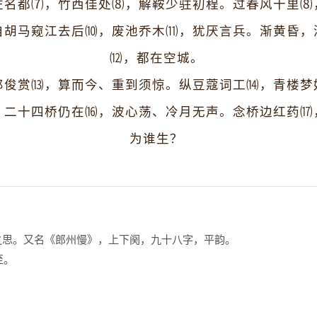
左名都⑺，竹西佳处⑻，解鞍少驻初程。过春风十里⑻
自胡马窥江去后⑽，废池乔木⑾，犹厌言兵。渐黄昏，
⑿，都在空城。 
郎俊赏⒀，算而今、重到须惊。纵豆蔻词工⒁，青楼梦
。二十四桥仍在⒃，波心荡、冷月无声。念桥边红药⒄
为谁生？ 
思。又名《郎州慢》，上下阕，九十八字，平韵。　 
。　 