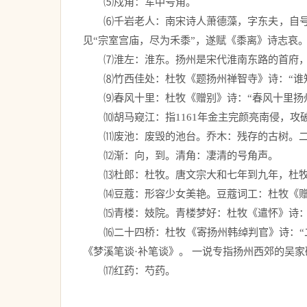
　　⑸戍角：军中号角。　 
　　⑹千岩老人：南宋诗人萧德藻，字东夫，自
见“宗室宫庙，尽为禾黍”，遂赋《黍离》诗志哀。
　　⑺淮左：淮东。扬州是宋代淮南东路的首府，故
　　⑻竹西佳处：杜牧《题扬州禅智寺》诗：“谁
　　⑼春风十里：杜牧《赠别》诗：“春风十里扬
　　⑽胡马窥江：指1161年金主完颜亮南侵，
　　⑾废池：废毁的池台。乔木：残存的古树。二
　　⑿渐：向，到。清角：凄清的号角声。　 
　　⒀杜郎：杜牧。唐文宗大和七年到九年，杜牧
　　⒁豆蔻：形容少女美艳。豆蔻词工：杜牧《赠
　　⒂青楼：妓院。青楼梦好：杜牧《遣怀》诗：
　　⒃二十四桥：杜牧《寄扬州韩绰判官》诗：“
《梦溪笔谈·补笔谈》。 一说专指扬州西郊的吴家
　　⒄红药：芍药。 