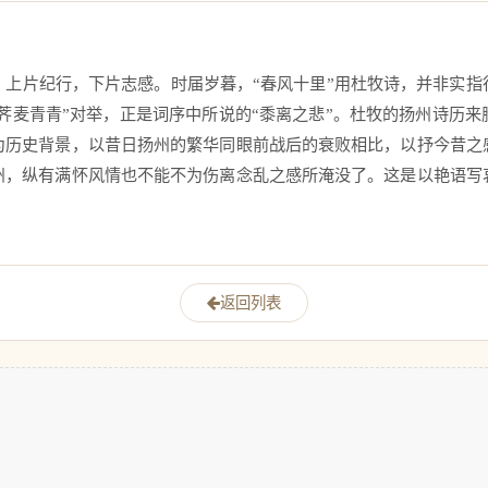
。上片纪行，下片志感。时届岁暮，“春风十里”用杜牧诗，并非实指
“尽荠麦青青”对举，正是词序中所说的“黍离之悲”。杜牧的扬州诗历
为历史背景，以昔日扬州的繁华同眼前战后的衰败相比，以抒今昔之
州，纵有满怀风情也不能不为伤离念乱之感所淹没了。这是以艳语写
 
返回列表