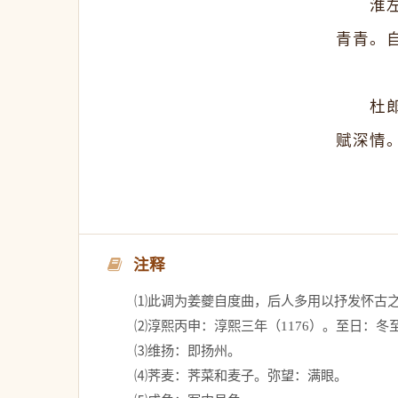
　　淮
青青。
　　杜
赋深情
注释
　　⑴此调为姜夔自度曲，后人多用以抒发怀古之
　　⑵淳熙丙申：淳熙三年（1176）。至日：冬至
　　⑶维扬：即扬州。　 
　　⑷荠麦：荠菜和麦子。弥望：满眼。　 