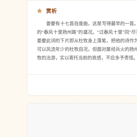
赏析
　　姜夔有十七首自度曲，这是写得最早的一首
的“春风十里扬州路”的盛况。“过春风十里”同
姜夔此词的下片即从杜牧身上落笔，把他的诗作
可以风流年少的杜牧自况，但面对屡经兵火的扬
牧的冶游，实以寄托当前的哀感，不应多予责怪。