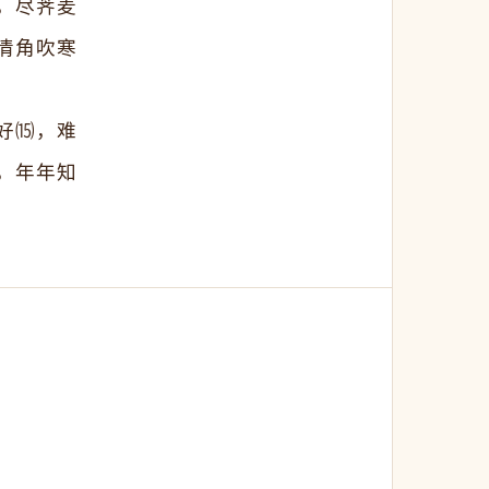
，尽荠麦
清角吹寒
好⒂，难
，年年知