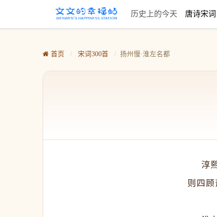
历史上的今天
唐诗宋
首页
/
宋词300首
/
扬州慢·淮左名都
　　淳
则四顾