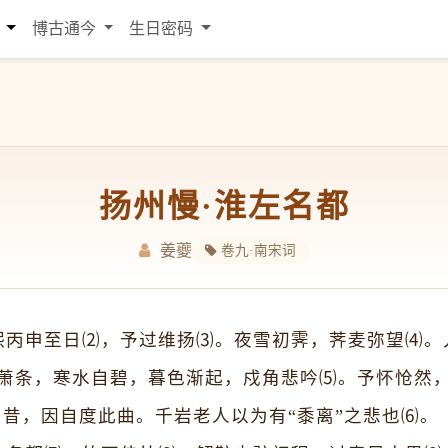
词
博古通今
生日密码
扬州慢·淮左名都
姜夔
卷九·南宋词
熙丙申至日⑵，予过维扬⑶。夜雪初霁，荠麦弥望⑷。
萧条，寒水自碧，暮色渐起，戍角悲吟⑸。予怀怆然
昔，因自度此曲。千岩老人以为有“黍离”之悲也⑹。 