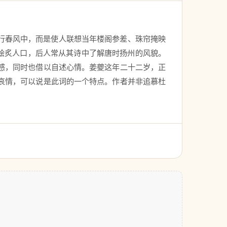
行春风中，而是使人联想当年楼阁参差、珠帘掩映
来脍炙人口，后人常从其诗中了解唐时扬州的风貌。
感，同时也借以自述心情。姜夔这年二十二岁，正
哀情，可以说是此词的一个特点。作者并非追慕杜