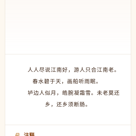
　　人人尽说江南好，游人只合江南老。
春水碧于天，画船听雨眠。 
　　垆边人似月，皓腕凝霜雪。未老莫还
乡，还乡须断肠。
注释