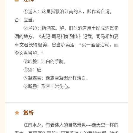
　　①游人：这里指飘泊江南的人，即作者自谓。　
合：应当。 
　　②垆边：指酒家。垆，旧时酒店用土砌成酒瓮卖
酒的地方。《史记·司马相如列传》记载，司马相如妻
卓文君长得很美，曾当垆卖酒：“买一酒舍沽就，而
令文君当垆。” 
　　③皓腕：洁白的手腕。 
　　④须：应 
　　⑤凝霜雪：像霜雪凝聚那样洁白。 
　　⑥断肠：形容非常伤心。
赏析
　　江南水乡，有着迷人的自然景色----像天空一样的