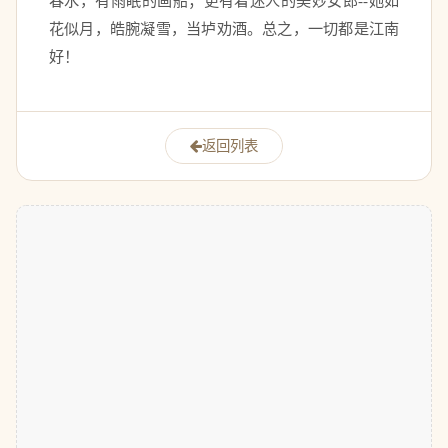
春水，有雨眠的画船；更有着迷人的美妙女郎--她如
花似月，皓腕凝雪，当垆劝酒。总之，一切都是江南
好！ 
返回列表