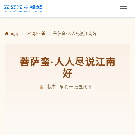
首页
/
宋词300首
/
菩萨蛮·人人尽说江南好
菩萨蛮·人人尽说江南
好
韦庄
卷一·唐五代词