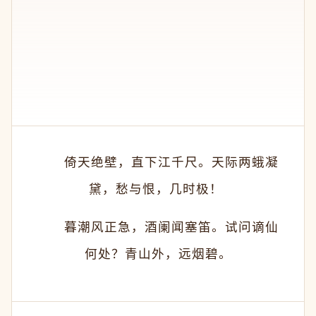
　　倚天绝壁，直下江千尺。天际两蛾凝
黛，愁与恨，几时极！ 
　　暮潮风正急，酒阑闻塞笛。试问谪仙
何处？青山外，远烟碧。