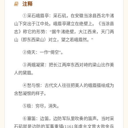
注释
　　①采石峨眉亭：采石矶，在安徽当涂县西北牛渚
山下突出于江中处。峨眉亭建立在绝壁上。《当涂县
志》称它的形势：“据牛渚绝壁，大江西来，天门两
山（即东西梁山）对立，望之若峨眉然。” 
　　②倚天：一作“倚空”。 
　　③两蛾凝黛：把长江两岸东西对峙的梁山比作美
人的黛眉。 
　　④愁与恨：古代文人往往把美人的蛾眉描绘成为
含愁凝恨的样子。 
　　⑤极：穷尽，消失。 
　　⑥塞笛：边笛，边防军队里吹奏的笛声。当时采
石矶就是边防的军事重镇(1161年虞允文曾大败金兵