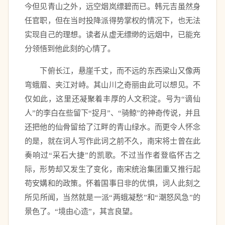
今但见青山之外，远空烟岚缥碧而已。韩元吉虽然身
任官职，但在当时投降派得势掌权的情况下，也无法
实现自己的理想。读者从虚无缥缈的远烟中，已能充
分领悟到他此刻的心情了。 
　　下俯长江，悬崖千丈，而不远的东西梁山又像两
弯蛾眉、夹江对峙。其山川之奇丽由此可以想见。不
仅如此，这里还凝聚着丰厚的人文积淀。号为“谪仙
人”的李白在些留下“捉月”、“骑鲸”的神奇传说，并且
还把他的仙骨留给了江畔的青山绿水。而更令人怀念
的是，就在词人写作此词之前不久，南宋将士曾在此
奏响过“采石大捷”的凯歌。不过当作者登临怀古之
际，形势却又发生了变化，南宋统治集团重又推行起
苟安媾和的政策。怀着国事日非的优惧，词人此刻之
所见所闻，当然就是一派“两蛾凝愁”和“潮怒风急”的
景色了。“境由心造”，其言良望。 