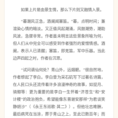
　　如果上片是由景生情，那么下片则又融情入景。 
　　“暮潮风正急，酒阑闻塞笛。”暮，点明时间；兼
渲染心情的暗淡。又正值风起潮涌，风鼓潮势，潮助
风波，急骤非常。作者虽未明言这些景象所喻为何，
但人们从中完全可以感受到作者强烈的爱憎情感。酒
阑，表示人已清醒；塞笛，即羌笛，军中乐器。当此
边声四起之时，作者在沉思。 
　　“试问谪仙何处？青山外，远烟碧。”很自然地，
作者想起了李白。李白曾为采石矶写下过著名诗篇，
在人民口头还流传着许多浪漫神奇的故事，如捉月、
骑鲸等：更为重要的是李白一生怀着“济苍生”和“安
计稷”的政治抱负，希望能像东晋谢安那样“为君谈笑
静胡沙”（《永王东巡歌·其二》）。但他壮志难酬，
最后病死在当涂，葬于青山之上，至此已数百年；而