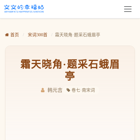
首页
/
宋词300首
/
霜天晓角·题采石蛾眉亭
霜天晓角·题采石蛾眉
亭
韩元吉
卷七·南宋词