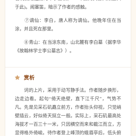
于此)。闻塞笛，暗示了作者的感触。 
　　⑦谪仙：李白，唐人称为谪仙。他晚年住在当
涂，并且死在那里。 
　　⑧青山：在当涂东南，山北麓有李白墓（据李华
《故翰林学士李公墓志》）。
赏析
　　词的上片，采用于动写静手法。作者随步换形，
边走边看。起句“倚天绝壁，直下江千尺”，气势不
凡。先是见采石矶矗立前方，作者抬头仰视，只觉峭
壁插云，好似倚天挺立一般。实际上，采石矶最高处
海拔才一百三十一米，只因横空而来和截江而立，方
显得格外倚峻。待作者登上峰顶的蛾眉亭后，低头俯