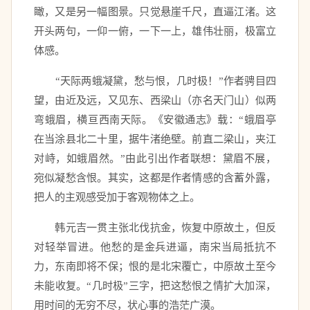
瞰，又是另一幅图景。只觉悬崖千尺，直逼江渚。这
开头两句，一仰一俯，一下一上，雄伟壮丽，极富立
体感。 
　　“天际两蛾凝黛，愁与恨，几时极！”作者骋目四
望，由近及远，又见东、西梁山（亦名天门山）似两
弯蛾眉，横亘西南天际。《安徽通志》载：“蛾眉亭
在当涂县北二十里，据牛渚绝壁。前直二梁山，夹江
对峙，如蛾眉然。”由此引出作者联想：黛眉不展，
宛似凝愁含恨。其实，这都是作者情感的含蓄外露，
把人的主观感受加于客观物体之上。 
　　韩元吉一贯主张北伐抗金，恢复中原故土，但反
对轻举冒进。他愁的是金兵进逼，南宋当局抵抗不
力，东南即将不保；恨的是北宋覆亡，中原故土至今
未能收复。“几时极”三字，把这愁恨之情扩大加深，
用时间的无穷不尽，状心事的浩茫广漠。 