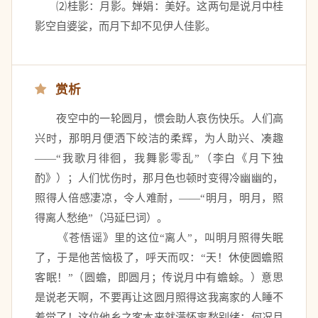
　　⑵桂影：月影。婵娟：美好。这两句是说月中桂
影空自婆娑，而月下却不见伊人佳影。 
赏析
　　夜空中的一轮圆月，惯会助人哀伤快乐。人们高
兴时，那明月便洒下皎洁的柔辉，为人助兴、凑趣
——“我歌月徘徊，我舞影零乱”（李白《月下独
酌》）；人们忧伤时，那月色也顿时变得冷幽幽的，
照得人倍感凄凉，令人难耐，——“明月，明月，照
得离人愁绝”（冯延巳词）。 
　　《苍悟谣》里的这位“离人”，叫明月照得失眠
了，于是他苦恼极了，呼天而叹：“天！休使圆蟾照
客眠！”（圆蟾，即圆月；传说月中有蟾蜍。）意思
是说老天啊，不要再让这圆月照得这我离家的人睡不
着觉了！这位他乡之客本来就满怀离愁别绪；何况月