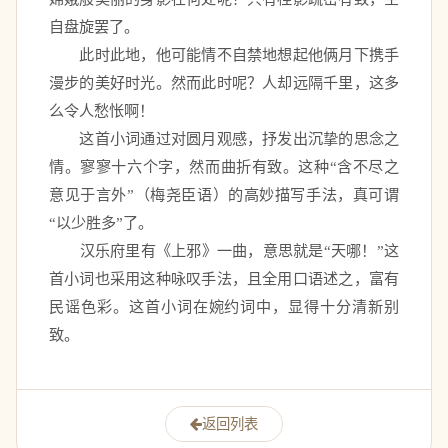
自盘旋罢了。 
　　此时此地，他可能情不自禁地想起他俩月下携手
漫步的美好时光。然而此时呢？人却远隔千里，这多
么令人愁怅啊！ 
　　这首小词通过对圆月观感，抒发出沉挚的思念之
情。寥寥十六个字，然而曲折有致。这种“含不尽之
意见于言外”（梅尧臣语）的高妙描写手法，真可谓
“以少胜多”了。 
　　汉乐府里有《上邪》一曲，意思就是“天哪！”这
首小词也采用这种咏叹手法，且全用口语述之，富有
民谣色彩。这首小词在婉约词中，显得十分清新别
致。  
返回列表