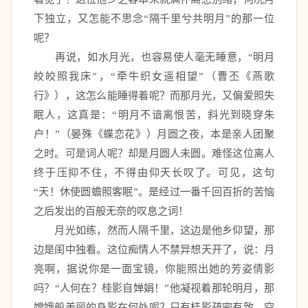
下独立，又怎能不思念“隔千里兮共明月”的那一位
呢？ 
　　再说，如水月光，也容易使人毫无睡意，“明月
皎皎照我床”，“牵牛织女遥相望”（曹丕《燕歌
行》），这怎么能睡得着呢？而那月光，又偏爱照失
眠人，这真是：“明月不谙离恨苦，斜光到晓穿朱
户！”（晏殊《蝶恋花》）月圆之夜，本是亲人团聚
之时。可是词人呢？却是月圆人未圆。难怪这位离人
终于压抑不住，不得由仰天长叹了。可见，这句
“天！休使圆蟾照客眠”。是经过一番千回百折的苦恼
之后发出的百般无奈的叹息之词！ 
　　月光如练，然而人隔千里，这边是他乡仰望，那
边是闺中独看。这位痴情人不禁异想天开了，说：月
亮啊，据说你是一面宝镜，你能照出她的芳姿倩影
吗？“人何在？桂影自婵娟！”他凝视着那轮明月，那
嫦娥般美丽的身影在何处呢？只有桂影疏密有致，空