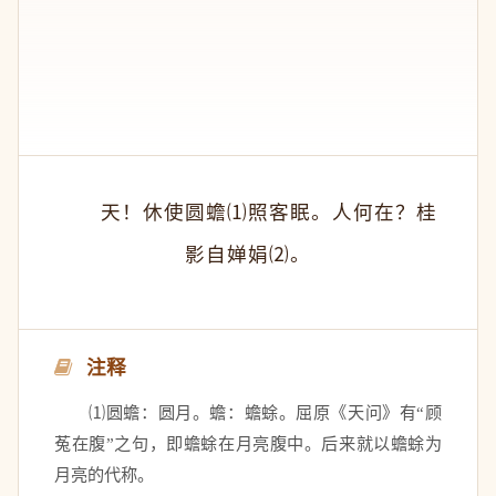
　　天！休使圆蟾⑴照客眠。人何在？桂
影自婵娟⑵。
注释
　　⑴圆蟾：圆月。蟾：蟾蜍。屈原《天问》有“顾
菟在腹”之句，即蟾蜍在月亮腹中。后来就以蟾蜍为
月亮的代称。 