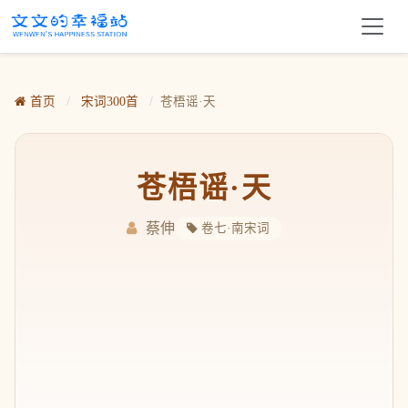
首页
/
宋词300首
/
苍梧谣·天
苍梧谣·天
蔡伸
卷七·南宋词