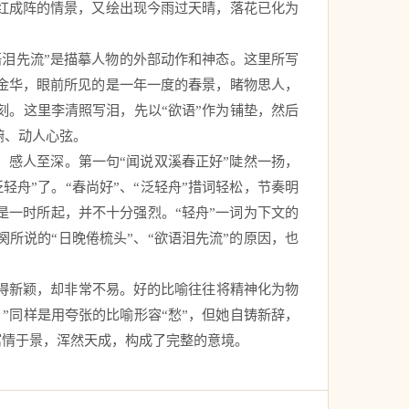
红成阵的情景，又绘出现今雨过天晴，落花已化为
语泪先流”是描摹人物的外部动作和神态。这里所写
金华，眼前所见的是一年一度的春景，睹物思人，
刻。这里李清照写泪，先以“欲语”作为铺垫，然后
腑、动人心弦。　
，感人至深。第一句“闻说双溪春正好”陡然一扬，
舟”了。“春尚好”、“泛轻舟”措词轻松，节奏明
是一时所起，并不十分强烈。“轻舟”一词为下文的
所说的“日晚倦梳头”、“欲语泪先流”的原因，也
得新颖，却非常不易。好的比喻往往将精神化为物
”同样是用夸张的比喻形容“愁”，但她自铸新辞，
寓情于景，浑然天成，构成了完整的意境。 