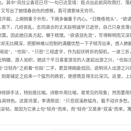
力。其中“风住尘香花已尽”一句已达至境：既点出此前风吹雨打、落
又写出了她惜春自伤的感慨，真可谓意味无穷尽。 
开掘，上阕侧重于外形，下阕多偏重于内心。“日晚倦梳头”、“欲
金人南下，几经丧乱，志同道合的丈夫赵明诚早已逝世，自己只身流落
寞。因此她日高方起，懒于梳理。“欲语泪先流”，写得鲜明而又深
意却无比精深，把那种难以控制的满腹忧愁一下子倾泻出来，感人肺
闻说”、“也拟”、“只恐”三组虚字，作为起伏转折的契机，一波三折
明媚、游人如织，她这个平日喜爱游览的人遂起出游之兴，“也拟泛轻
“泛轻舟”之前着“也拟”二字，更显得婉曲低回，说明词人出游之兴
，则是铺足之后来一个猛烈的跌宕，使感情显得无比深沉。这里，上阕
种修辞手法，特别是比喻。诗歌中用比喻，是常见的现象；然而要用
具特色。这首词里，李清照说：“只恐双溪舴艋舟，载不动许多愁。
帖，是因为它承上句“轻舟”而来，而“轻舟”又是承“双溪”而来，