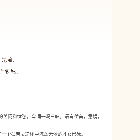
泪先流。
许多愁。
的苦闷和忧愁。全词一喝三叹，语言优美，意境，
了一个孤苦凄凉环中流荡无依的才女形象。　