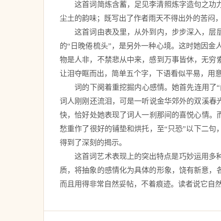
　　这首词简炼含蓄，足见李清照炼字造句之功
尘土的韵味；既写出了作者雨天不得出外的苦闷，
　　这首词由表及里，从外到内，步步深入，层层
的“日晚倦梳头”，是另外一种心境。这时她因
物是人非，不禁悲从中来，感到万事皆休，无穷索
让泪夺眶而出，简单五个字，下语看似平易，用
　　词的下阕着重挖掘内心感情。她首先连用了“
词人刚刚还流泪，可是一听说金华郊外的双溪春光
快，恰好处她表现了词人一刹那间的喜悦心情。而
愁重作了很好的铺垫和烘托，至“只恐”以下二句
得到了深刻的揭示。　
　　这首词艺术表现上的突出特点是巧妙运用多
质，将抽象的感情化为具体的形象，饶有新意，各
而且用得非常自然妥帖，不着痕迹。读者说它自然妥