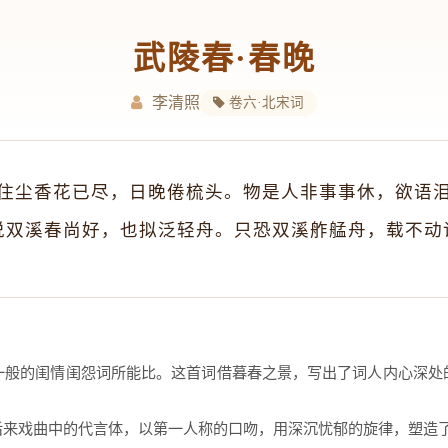
武陵春·春晚
李清照
卷六·北宋词
住尘香花已尽，日晚倦梳头。物是人非事事休，欲语
说双溪春尚好，也拟泛轻舟。只恐双溪舴艋舟，载不动
一般的闺情闺怨词所能比。这首词借暮春之景，写出了词人内心深处
后来戏曲中的代言体，以第一人称的口吻，用深沉忧郁的旋律，塑造