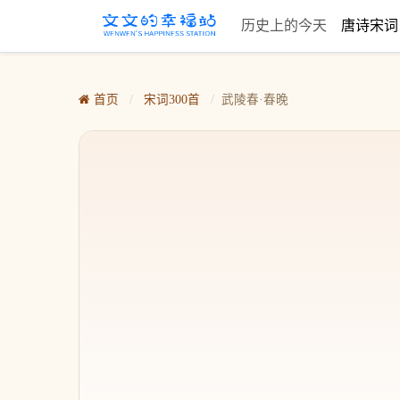
历史上的今天
唐诗宋
首页
/
宋词300首
/
武陵春·春晚