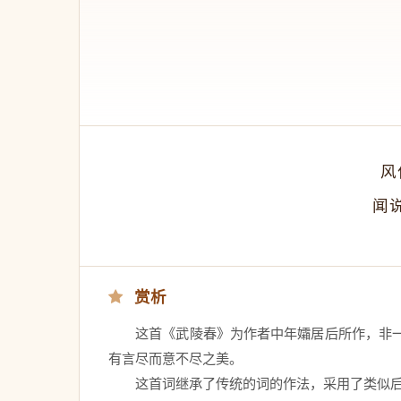
　　风
　　闻
赏析
　　这首《武陵春》为作者中年孀居后所作，非
有言尽而意不尽之美。 
　　这首词继承了传统的词的作法，采用了类似