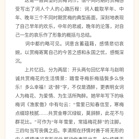
　　这是一首典型的赏梅词作，借不同时期的赏梅感
受写出了词人个人的心路历程：词人截取早年、中
年、晚年三个不同时期赏梅的典型画面，深刻地表现
了自己早年的欢乐，中年的悲戚，晚年的沦落，对自
己一生的哀乐作了形象的概括与总结。 
　　词中都约略可见。词意含蓄蕴藉，感情悲切哀
婉，以赏梅寄寓自己的今苦之感和永国之忧，感慨深
沉。 
　　上片忆旧。分为两层：开头两句回忆早年与赵明
诚共赏梅花的生活情景：踏雪寻梅折梅插鬓多么快
乐！多么幸福！这“醉”字，不仅是酒醉，更表明女词
人为梅花、为爱情、为生活所陶醉。她早年写下的咏
梅词《渔家傲》中有句云：“雪里已知春信至，寒梅
点缀琼枝腻……共赏金尊沉绿蚁，莫辞醉，此花不与
群花比。”可作为“年年雪里，常插梅花醉”的注脚。
三四句当写丧偶之后。李清照在抒情时善于将无形的