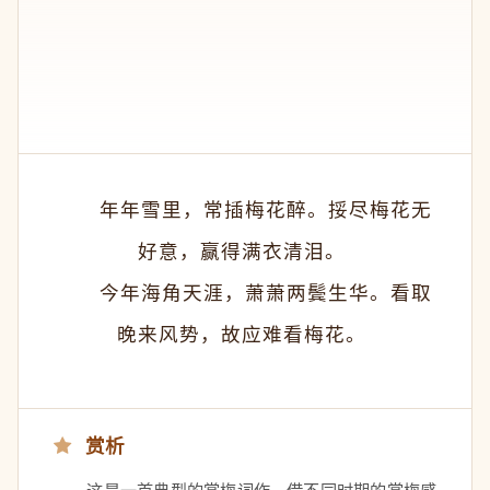
　　年年雪里，常插梅花醉。挼尽梅花无
好意，赢得满衣清泪。 
　　今年海角天涯，萧萧两鬓生华。看取
晚来风势，故应难看梅花。 
赏析