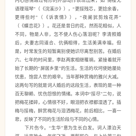
内心感情通过有形的外部动作表现出来，如“倚楼无
语理瑶琴”（《浣溪沙》），“更挼残芯，更捻余香，
更得些时”（《诉衷情》），“夜阑犹剪烛花弄”
（《蝶恋花》）。花还是昔日的花，然而花相似，人
不同，物是人非，怎不使人伤心落泪呢？李清照婚
后，夫妻志同道合、伉俩相得，生活美满幸福。但
是，时常发生的短暂离别使她识尽离愁别苦。在婚后
六、七年的时间里，李赵两家相继罹祸，紧接着就开
始了长期的“屏居乡里”的生活。生活的坎坷使她屡处
忧患，饱尝人世的艰辛。当年那种赏梅的雅兴大减。
这两句写的就是词人婚后的这段生活，表现的是一种
百无聊赖、忧伤怨恨的情绪。本词中“挼尽”二句，说
把梅花揉碎，心情很不好，眼泪把衣襟都湿透了。插
梅与挼梅，醉赏梅花与泪洒梅花，前后相比，一喜一
悲，反映了不同的生活阶段与不同的心情。 
　　下片伤今。“生华”意为生长白发。词人漂泊天