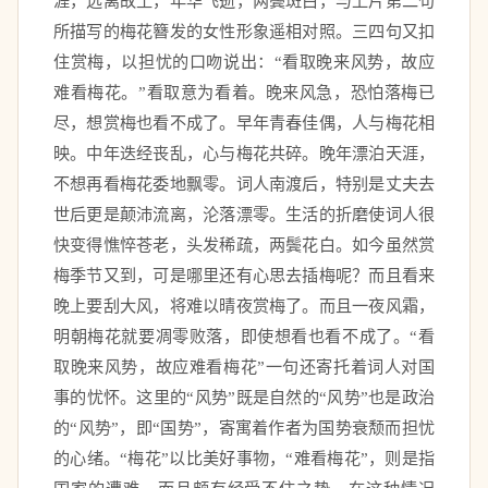
涯，远离故土，年华飞逝，两鬓斑白，与上片第二句
所描写的梅花簪发的女性形象遥相对照。三四句又扣
住赏梅，以担忧的口吻说出：“看取晚来风势，故应
难看梅花。”看取意为看着。晚来风急，恐怕落梅已
尽，想赏梅也看不成了。早年青春佳偶，人与梅花相
映。中年迭经丧乱，心与梅花共碎。晚年漂泊天涯，
不想再看梅花委地飘零。词人南渡后，特别是丈夫去
世后更是颠沛流离，沦落漂零。生活的折磨使词人很
快变得憔悴苍老，头发稀疏，两鬓花白。如今虽然赏
梅季节又到，可是哪里还有心思去插梅呢？而且看来
晚上要刮大风，将难以晴夜赏梅了。而且一夜风霜，
明朝梅花就要凋零败落，即使想看也看不成了。“看
取晚来风势，故应难看梅花”一句还寄托着词人对国
事的忧怀。这里的“风势”既是自然的“风势”也是政治
的“风势”，即“国势”，寄寓着作者为国势衰颓而担忧
的心绪。“梅花”以比美好事物，“难看梅花”，则是指