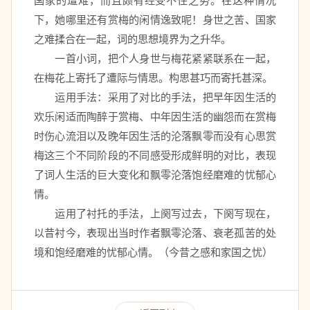
国家的遭难，而且颇有经受不住之势。在这种情况
下，她哪里还有赏梅的闲情逸致呢！身世之苦、国家
之难揉合在一起，词的思想境界为之升华。 
　　一首小词，把个人身世与梅花紧紧联系在一起，
在梅花上寄托了遭际与情思。构思甚巧而寄托甚深。 
　　运用手法：采用了对比的手法，把早年因生活的
欢乐闲适而陶醉于赏梅、中年因生活的幽怨而在赏梅
时伤心流泪以及晚年因生活的沦落飘零而没有心思赏
梅这三个不同阶段的不同感受形成鲜明的对比，表现
了词人生活的巨大变化和飘零沦落饱经磨难的忧郁心
情。 
　　运用了衬托的手法，上阕写过去，下阕写现在，
以昔衬今，表现出当时作者飘零沦落、衰老孤苦的处
境和饱经磨难的忧郁心情。（今昔之感和家国之忧）  