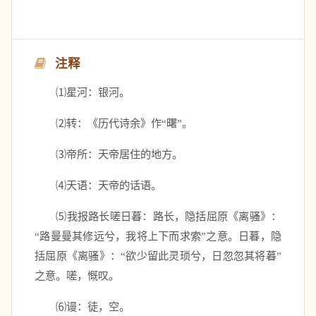
注释
　　⑴星河：银河。 
　　⑵转：《历代诗余》作“曙”。 
　　⑶帝所：天帝居住的地方。 
　　⑷天语：天帝的话语。 
　　⑸我报路长嗟日暮：路长，隐括屈原《离骚》：
“路曼曼其修远兮，我将上下而求索”之意。日暮，隐
括屈原《离骚》：“欲少留此灵琐兮，日忽忽其将暮”
之意。嗟，慨叹。 
　　⑹谩：徒，空。 