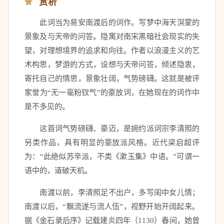
赏析
　　此词当为易安南渡后的词作。写梦中海天溟蒙的
景象及与天帝的问答。隐寓对南宋黑暗社会现实的失
望，对理想境界的追求和向往。作者以浪漫主义的艺
术构思，梦游的方式，设想与天帝问答，倾述隐衷，
寄托自己的情思，景象壮阔，气势磅礴。这就是被评
家誉为“无一毫粉钗气”的豪放词，在她现在的词作中
是不多见的。 
　　这首词气势磅礴、豪迈，是婉约派词宗李清照的
另类作品，具有明显的豪放派风格。近代梁启超评
为：“此绝似苏辛派，不类《漱玉集》中语。”可谓一
语中的，道破天机。 
　　南渡以前，李清照足不出户，多写闺中女儿情；
南渡以后，“飘流遂与流人伍”，视野开始开阔起来。
据《金石录后序》记载建炎四年（1130）春间，她曾