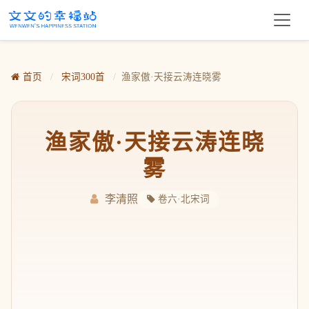
首页
/
宋词300首
/
渔家傲·天接云涛连晓雾
渔家傲·天接云涛连晓
雾
李清照
卷六·北宋词