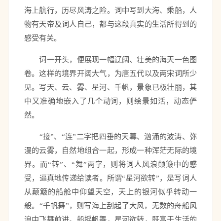
海上航行，历尽风涛之险。词中写到大海、乘船，人
物有天帝及词人自己，都与这段真实的生活所得到的
感受有关。 
　　词一开头，便展现一幅辽阔、壮美的海天一色图
卷。这样的境界开阔大气，为唐五代以及两宋词所少
见。写天、云、雾、星河、千帆，景象已极壮丽，其
中又准确地嵌入了几个动词，则绘景如活，动态俨
然。 
　　“接”、“连”二字把四垂的天幕、汹涌的波涛、弥
漫的云雾，自然地组合一起，形成一种浑茫无际的境
界。而“转”、“舞”两字，则将词人风浪颠簸中的感
受，逼真地传递给读者。所谓“星河欲转”，是写词人
从颠簸的船舱中仰望天空，天上的银河似乎转动一
般。“千帆舞”，则写海上刮起了大风，无数的舟船风
浪中飞舞前进。船摇帆舞，星河欲转，既富于生活的