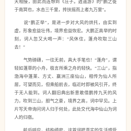
天相接，由此而连想到《庄子。逍遥游》的“鹏之徙
于南冥也，水击三千里，抟扶摇而上者九万里”。 
　　说“鹏正举”，是进一步对大风的烘托，由实到
虚，形象愈益壮伟，境界愈益恢宏。大鹏正高举的时
刻，词人忽又大喝一声：“风休住，蓬舟吹取三山
去！” 
　　气势磅礴，一往无前，具大手笔也！“蓬舟”，谓
轻如蓬草的小舟，极言所乘之舟的轻快。“三山”，指
渤海中蓬莱、方丈、赢洲三座仙山，相传为仙人所
居，可望而见，但乘船前去，临近时即被风引开，终
于无人能到。词人翻旧典出新意敢借鹏抟九天的风
力，吹到三山，胆气之豪，境界之高，词中罕见。上
片写天帝询问词人归于何处，此处交代海中仙山为词
人的归宿。 
　　前后呼应，结构缜密。这首词把真实的生活感受