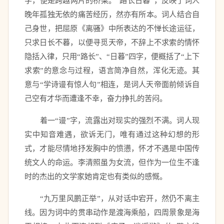
字，便是跨越两片的桥梁。“路长日暮”，反映了词人
晚年孤独无依的痛苦经历，然亦有所本。词人结合自
己身世，把屈原《离骚》中所表达的不惮长途运征，
只求日长不暮，以便寻觅天帝，不辞上不求索的情怀
隐括入律，只用“路长”、“日暮”四字，便概括了“上下
求索”的意念与过程，语言简净自然，浑化无迹。其
意与“学诗谩有惊人句”相连，是词人天帝面前倾诉自
己空有才华而遭逢不幸，奋力挣扎的苦闷。 
　　着一“谩”字，流露出对现实的强烈不满。词人现
实中知音难遇，欲诉无门，唯有通过这种幻想的形
式，才能尽情地抒发胸中的愤懑，怀才不遇是中国传
统文人的命运。李清照虽为女流，但作为一位生不逢
时的杰出的文学家她肯定也有类似的感慨。 
　　“九万里风鹏正举”，从对话中宕开，然仍不离主
线。因为词中的贯串动作是渡海乘船，四周景象是海