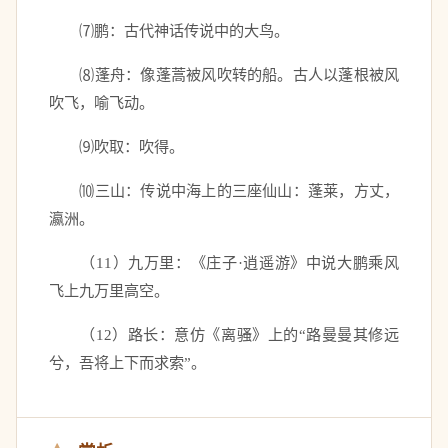
　　⑺鹏：古代神话传说中的大鸟。 
　　⑻蓬舟：像蓬蒿被风吹转的船。古人以蓬根被风
吹飞，喻飞动。 
　　⑼吹取：吹得。 
　　⑽三山：传说中海上的三座仙山：蓬莱，方丈，
瀛洲。 
　　（11）九万里：《庄子·逍遥游》中说大鹏乘风
飞上九万里高空。 
　　（12）路长：意仿《离骚》上的“路曼曼其修远
兮，吾将上下而求索”。