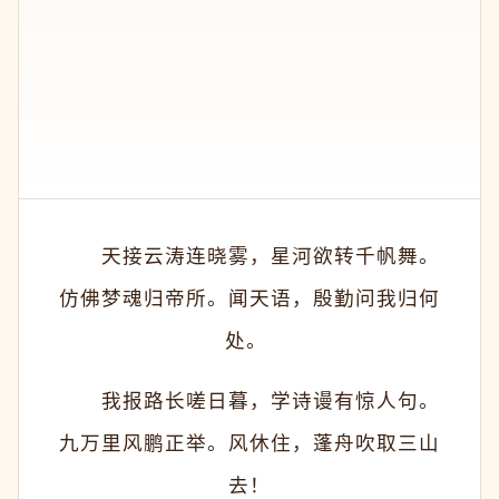
　　天接云涛连晓雾，星河欲转千帆舞。
仿佛梦魂归帝所。闻天语，殷勤问我归何
处。 
　　我报路长嗟日暮，学诗谩有惊人句。
九万里风鹏正举。风休住，蓬舟吹取三山
去！