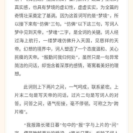
真实感，也具有梦境的虚幻性，虚虚实实，为全篇的
奇情壮采奠定了基调。因为这首词写的是“梦境”，所
以接下来有“仿佛”三句。“仿佛”以下这三句，写词人
梦中见到天帝。“梦魂”二字，是全词的关键。词人经
过海上航行，一缕梦魂仿佛升入天国，见慈祥的天
帝。幻想的境界中，词人塑造了一个态度温和、关心
民瘼的天帝。“殷勤问我归何处”，虽然只是一句异常
简洁的问话，却饱含着深厚的感情，寄寓着美好的理
想。 
　　此词则上下两片之间，一气呵成，联系紧密。上
片末二句是写天帝的问话，过片二句是写词人的对
答。问答之间，语气衔接，毫不停顿。可称之为“跨
片格”。 
　　“我报路长嗟日暮”句中的“报”字与上片的“问”