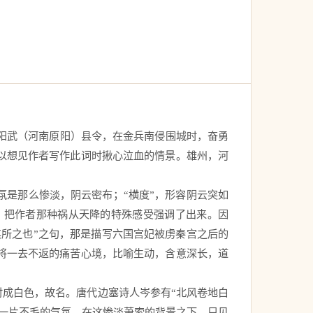
阳武（河南原阳）县令，在金兵南侵围城时，奋勇
以想见作者写作此词时揪心泣血的情景。雄州，河
氛是那么惨淡，阴云密布；“横度”，形容阴云突如
，把作者那种祸从天降的特殊感受强调了出来。因
其所之也”之句，那是描写六国宫妃被虏秦宫之后的
将一去不返的痛苦心境，比喻生动，含意深长，道
时成白色，故名。唐代边塞诗人岑参有“北风卷地白
、一片不毛的气氛。在这惨淡萧索的背景之下，只见