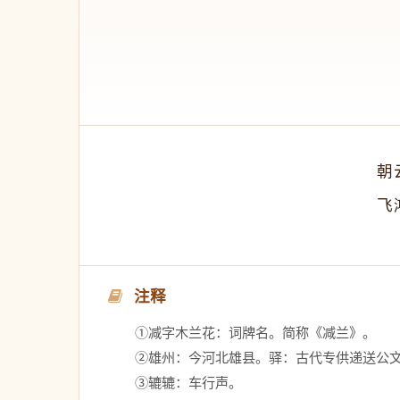
　　朝
　　飞
注释
　　①减字木兰花：词牌名。简称《减兰》。 
　　②雄州：今河北雄县。驿：古代专供递送公文
　　③辘辘：车行声。 