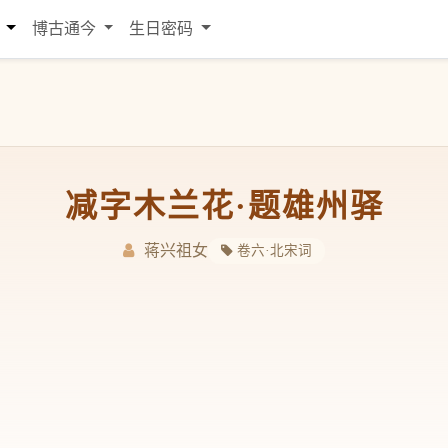
词
博古通今
生日密码
减字木兰花·题雄州驿
蒋兴祖女
卷六·北宋词