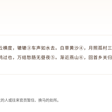
云横度，辘辘③车声如水去。白草黄沙④，月照孤村三
鸿过也，万结愁肠无昼夜⑤。渐近燕山⑥，回首乡关归
的人或往来官员暂住、换马的处所。 