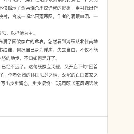
不仅揭示了金兵烧杀虏掠造成的惨象，更衬托出作
映衬，合成一幅北国荒寒图，作者的满眼血泪、一
思，以抒情为主。 
充满了国破家亡的悲哀，忽然看到鸿雁从北往南地
书给谁，何况自己身为俘虏，失去自由，不仅不能
愁的地步，不知如何是好了。 
）已经不远了。这句既照应词题，又开启下句“回首
了。作者强烈的怀国思乡之情，深沉的亡国丧家之
写出步步留恋，步步凄恻”（况周颐《蕙风词话续