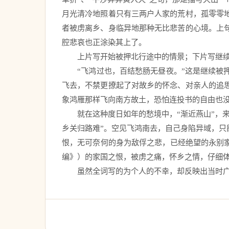
月光清冷地照着只有三两户人家的荒村，孤零零
者被虏离乡、身临异地那种无比悲苦的心境。上
腔悲哀也正涂染其上了。 
　　上片写开始被押北行途中的情景；下片写继续
　　“飞鸿过也，百结愁肠无昼夜。”这是继续
飞去，不禁更撩起了对故乡的怀念、对亲人的追
象鸿雁那样飞向南方故土，恐怕连投书的自由也没
　　就在这种度日如年的愁境中，“渐近燕山”，
乡关归路难”。空见飞鸿南去，自己身陷异域，
恨，无可奈何的身为敌俘之悲，已经绝望的永别
编》）的家国之恨，被虏之痛，怀乡之情，仔细体
　　虽然全词写的为个人的不幸，却反映出当时广