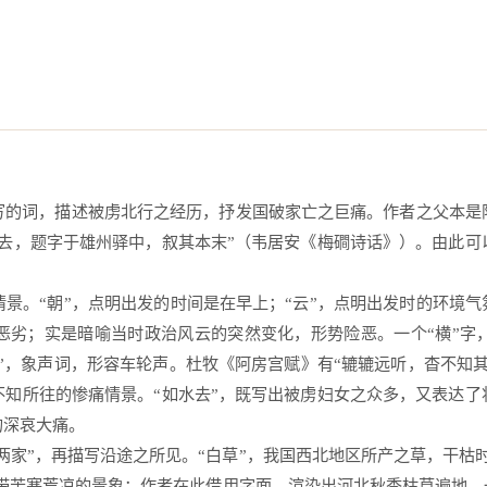
写的词，描述被虏北行之经历，抒发国破家亡之巨痛。作者之父本是
虏去，题字于雄州驿中，叙其本末”（韦居安《梅磵诗话》）。由此可
景。“朝”，点明出发的时间是在早上；“云”，点明出发时的环境气
恶劣；实是暗喻当时政治风云的突然变化，形势险恶。一个“横”字
辘”，象声词，形容车轮声。杜牧《阿房宫赋》有“辘辘远听，杳不知
不知所往的惨痛情景。“如水去”，既写出被虏妇女之众多，又表达了
深哀大痛。 
三两家”，再描写沿途之所见。“白草”，我国西北地区所产之草，干枯
一带苦寒荒凉的景象；作者在此借用字面，渲染出河北秋季枯草遍地