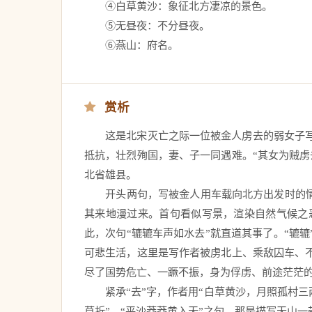
　　④白草黄沙：象征北方凄凉的景色。 
　　⑤无昼夜：不分昼夜。 
　　⑥燕山：府名。 
赏析
　　这是北宋灭亡之际一位被金人虏去的弱女子
抵抗，壮烈殉国，妻、子一同遇难。“其女为贼
北省雄县。 
　　开头两句，写被金人用车载向北方出发时的情
其来地漫过来。首句看似写景，渲染自然气候之
此，次句“辘辘车声如水去”就直道其事了。“辘
可悲生活，这里是写作者被虏北上、乘敌囚车、
尽了国势危亡、一蹶不振，身为俘虏、前途茫茫的
　　紧承“去”字，作者用“白草黄沙，月照孤村
草折”、“平沙莽莽黄入天”之句，那是描写天山