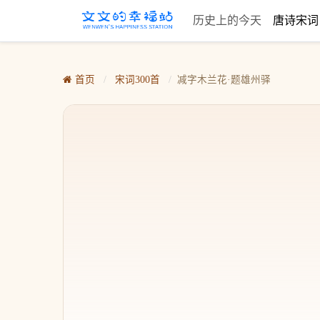
历史上的今天
唐诗宋
首页
/
宋词300首
/
减字木兰花·题雄州驿