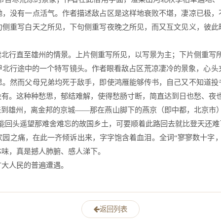
地，没有一点活气。作者描述敌占区是这样地衰败不堪，凄凉已极，
句侧重写白天之所见，下句侧重写夜晚之所见，而又互文见义，彼此
北行直至雄州的情景。上片侧重写所见，以写景为主；下片侧重写所
被押北行途中的一个特写镜头。作者眼看敌占区荒凉凄冷的景象，心头
思。然而父母兄弟均死于敌手，即使鸿雁能够传书，自己又不知道投
有。这种种愁思，郁结难解，使得愁肠寸断，简直达到日也愁、夜也
来到雄州，离金邦的京城——那在燕山脚下的燕京（即中都，北京市
只能回头遥望那难舍难忘的故国乡土，可要顺着此路回去就比登天还难
家园之痛，在此一齐倾诉出来，字字饱含着血泪。全词“寥寥数十字，
味，真是撼人肺腑、感人涕下。 
大人民的普遍遭遇。  
返回列表