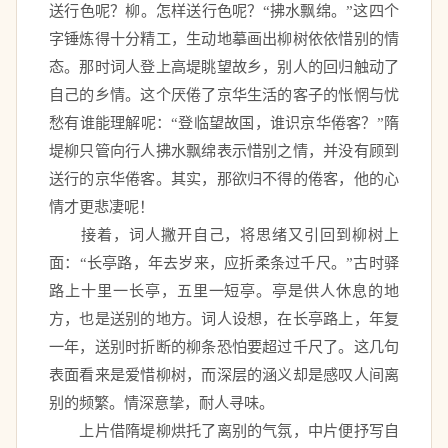
送行色呢？柳。怎样送行色呢？“拂水飘绵。”这四个
字锤炼得十分精工，生动地摹画出柳树依依惜别的情
态。那时词人登上高堤眺望故乡，别人的回归触动了
自己的乡情。这个厌倦了京华生活的客子的怅惘与忧
愁有谁能理解呢：“登临望故国，谁识京华倦客？”隋
堤柳只管向行人拂水飘绵表示惜别之情，并没有顾到
送行的京华倦客。其实，那欲归不得的倦客，他的心
情才更悲凄呢！ 
　　接着，词人撇开自己，将思绪又引回到柳树上
面：“长亭路，年去岁来，应折柔条过千尺。”古时驿
路上十里一长亭，五里一短亭。亭是供人休息的地
方，也是送别的地方。词人设想，在长亭路上，年复
一年，送别时折断的柳条恐怕要超过千尺了。这几句
表面看来是爱惜柳树，而深层的涵义却是感叹人间离
别的频繁。情深意挚，耐人寻味。 
　　上片借隋堤柳烘托了离别的气氛，中片便抒写自