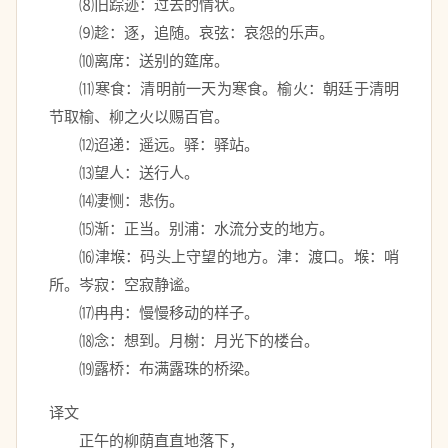
　　⑻旧踪迹：过去的情状。 
　　⑼趁：逐，追随。哀弦：哀怨的乐声。 
　　⑽离席：送别的筵席。 
　　⑾寒食：清明前一天为寒食。榆火：朝廷于清明
节取榆、柳之火以赐百官。 
　　⑿迢递：遥远。驿：驿站。 
　　⒀望人：送行人。 
　　⒁凄恻：悲伤。 
　　⒂渐：正当。别浦：水流分支的地方。 
　　⒃津堠：码头上守望的地方。津：渡口。堠：哨
所。岑寂：空寂静谧。 
　　⒄冉冉：慢慢移动的样子。 
　　⒅念：想到。月榭：月光下的楼台。 
　　⒆露桥：布满露珠的桥梁。
译文
　　正午的柳荫直直地落下， 