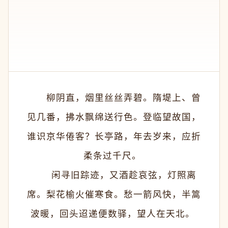
　　柳阴直，烟里丝丝弄碧。隋堤上、曾
见几番，拂水飘绵送行色。登临望故国，
谁识京华倦客？长亭路，年去岁来，应折
柔条过千尺。 
　　闲寻旧踪迹，又酒趁哀弦，灯照离
席。梨花榆火催寒食。愁一箭风快，半篙
波暖，回头迢递便数驿，望人在天北。 