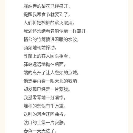
　　驿站旁的梨花已经盛开， 
　　提醒我寒食节就要到了， 
　　人们将把榆柳的薪火取用。 
　　我满怀愁绪看着船像箭一样离开， 
　　梢公的竹篙插进温暖的水波， 
　　频频地朝前撑动。 
　　等船上的客人回头相看， 
　　驿站远远地抛在后面， 
　　端的离开了让人愁烦的京城。 
　　他想要再看一眼天北的我哟， 
　　却发现已经是一片蒙胧。 
　　我孤零零地十分凄惨， 
　　堆积的愁恨有千万重。 
　　送别的河岸迂回曲折， 
　　渡口的土堡一片寂静。 
　　春色一天天浓了， 