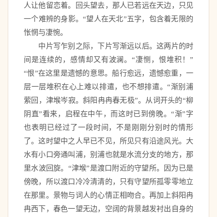
人让他留恋着。回头望去，那人已若远在天边，只见
一个难辨的身影。“望人在天北”五字，包含着无限的
怅惘与凄惋。 
　　中片写乍别之际，下片写渐远以后。这两片的时
间是连续的，感情却又有波澜。“凄恻，恨堆积！”
“恨”在这里是遗憾的意思。船行愈远，遗憾愈重，一
层一层堆积在心上难以排遣，也不想排遣。“渐别浦
萦回，津堠岑寂。斜阳冉冉春无极”。从词开头的“柳
阴直”看来，启程在中午，而这时已到傍晚。“渐”字
也表明已经过了一段时间，不是刚刚分别时的情形
了。这时望中之人早已不见，所见只有沿途风光。大
水有小口旁通叫浦，别浦也就是水流分支的地方，那
里水波回旋。“津堠”是渡口附近的守望所。因为已是
傍晚，所以渡口冷冷清清的，只有守望所孤零零地立
在那里。景物与词人的心情正相吻合。再加上斜阳冉
冉西下，春色一望无边，空阔的背景越发衬出自身的