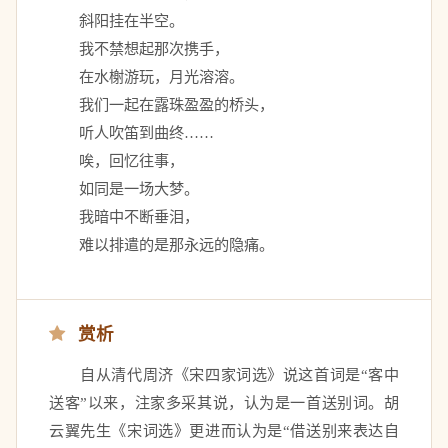
　　斜阳挂在半空。 
　　我不禁想起那次携手， 
　　在水榭游玩，月光溶溶。 
　　我们一起在露珠盈盈的桥头， 
　　听人吹笛到曲终…… 
　　唉，回忆往事， 
　　如同是一场大梦。 
　　我暗中不断垂泪， 
　　难以排遣的是那永远的隐痛。
赏析
　　自从清代周济《宋四家词选》说这首词是“客中
送客”以来，注家多采其说，认为是一首送别词。胡
云翼先生《宋词选》更进而认为是“借送别来表达自