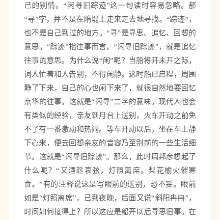
己的别情。“闲寻旧踪迹”这一句读时容易忽略。那
“寻”字，并不是在隋堤上走来走去地寻找。“踪迹”，
也不是自己到过的地方。“寻”是寻思、追忆、回想的
意思。“踪迹”指往事而言。“闲寻旧踪迹”，就是追忆
往事的意思。为什么说“闲”呢？当船将开未开之际，
词人忙着和人告别，不得闲静。这时船已启程，周围
静了下来，自己的心也闲下来了，就很自然地要回忆
京华的往事。这就是“闲寻”二字的意味。现代人也会
有类似的经验，亲友到月台上送别，火车开动之前免
不了有一番激动和热闹。等车开动以后，坐在车上静
下心来，便去回想亲友的音容乃至别前的一些生活细
节。这就是“闲寻旧踪迹”。那么，此时周邦彦想起了
什么呢？“又酒趁哀弦，灯照离席。梨花榆火催寒
食。”有的注释说这是写眼前的送别，恐不妥。眼前
如是“灯照离席”，已到夜晚，后面又说“斜阳冉冉”，
时间如何接得上？所以这应是船开以后寻思旧事。在