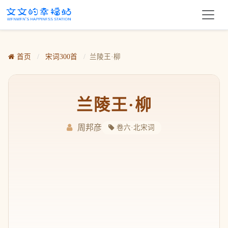
首页
/
宋词300首
/
兰陵王·柳
兰陵王·柳
周邦彦
卷六·北宋词