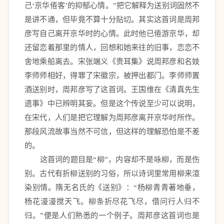
己‘京华倦客’的抑郁心情。”把它解释为送别词固然不
是讲不通，但毕竟不算十分贴切。其实这首词是周邦
彦写自己离开京华时的心情。此时他已倦游京华，却
还留恋着那里的情人，回想和她来往的旧事，恋恋不
舍地乘船离去。宋张端义《贵耳集》说周邦彦和名妓
李师师相好，得罪了宋徽宗，被押出都门。李师师置
酒送别时，周邦彦写了这首词。王国维在《清真先生
遗事》中已辨明其妄。但是这个传说至少可以说明，
在宋代，人们是把它理解为周邦彦离开京华时所作。
那段风流故事当然不可信，但这样的理解恐怕是不差
的。 
　　这首词的题目是“柳”，内容却不是咏柳，而是伤
别。古代有折柳送别的习俗，所以诗词里常用柳来渲
染别情。隋无名氏的《送别》：“杨柳青青著地垂，
杨花漫漫搅天飞。柳条折尽花飞尽，借问行人归不
归。”便是人们熟悉的一个例子。周邦彦这首词也是