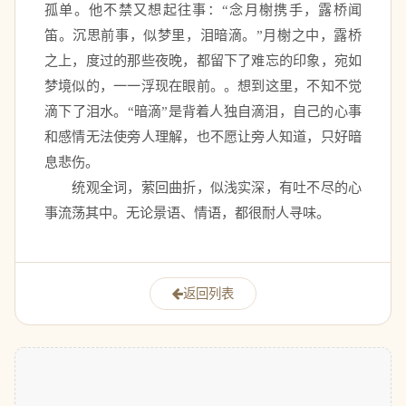
孤单。他不禁又想起往事：“念月榭携手，露桥闻
笛。沉思前事，似梦里，泪暗滴。”月榭之中，露桥
之上，度过的那些夜晚，都留下了难忘的印象，宛如
梦境似的，一一浮现在眼前。。想到这里，不知不觉
滴下了泪水。“暗滴”是背着人独自滴泪，自己的心事
和感情无法使旁人理解，也不愿让旁人知道，只好暗
息悲伤。 
　　统观全词，萦回曲折，似浅实深，有吐不尽的心
事流荡其中。无论景语、情语，都很耐人寻味。
返回列表