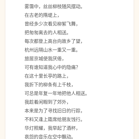
　　雾霭中，丝丝柳枝随风摆动。 
　　在古老的隋堤上， 
　　曾经多少次看见柳絮飞舞， 
　　把匆匆离去的人相送。 
　　每次都登上高台向故乡了望， 
　　杭州远隔山水一重又一重。 
　　旅居京城使我厌倦， 
　　可有谁知道我心中的隐痛？ 
　　在这十里长亭的路上， 
　　我折下的柳条有上千枝， 
　　可总是年复一年地把他人相送。 
　　我趁着闲暇到了郊外， 
　　本来是为了寻找旧日的行踪， 
　　不料又逢上筵席给朋友饯行。 
　　华灯照耀，我举起了酒杯， 
　　哀怨的音乐在空中飘动。 