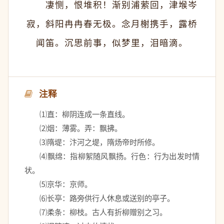
　　凄恻，恨堆积！渐别浦萦回，津堠岑
寂，斜阳冉冉春无极。念月榭携手，露桥
闻笛。沉思前事，似梦里，泪暗滴。
注释
　　⑴直：柳阴连成一条直线。 
　　⑵烟：薄雾。弄：飘拂。 
　　⑶隋堤：汴河之堤，隋炀帝时所修。 
　　⑷飘绵：指柳絮随风飘扬。行色：行为出发时情
状。 
　　⑸京华：京师。 
　　⑹长亭：路旁供行人休息或送别的亭子。 
　　⑺柔条：柳枝。古人有折柳赠别之习。 