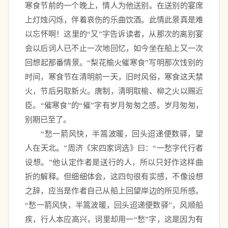
寒食节前的一个晚上，情人为他送别。在送别的宴席
上灯烛闪烁，伴着哀伤的乐曲饮酒。此情此景真是难
以忘怀啊！这里的“又”字告诉读者，从那次的离别宴
会以后词人已不止一次地回忆，如今坐在船上又一次
回想起那番情景。“梨花榆火催寒食”写明那次饯别的
时间，寒食节在清明前一天，旧时风俗，寒食这天禁
火，节后另取新火。唐制，清明取榆、柳之火以赐近
臣。“催寒食”的“催”字有岁月匆匆之感。岁月匆匆，
别期已至了。 
　　“愁一箭风快，半篙波暖，回头迢递便数驿，望
人在天北。”周济《宋四家词选》曰：“一愁字代行者
设想。”他认定作者是送行的人，所以只好作这样曲
折的解释。但细细体会，这四句很有实感，不像设想
之辞，应当是作者自己从船上回望岸边的所见所感。
“愁一箭风快，半篙波暖，回头迢递便数驿”，风顺船
疾，行人本应高兴，词里却用一“愁”字，这是因为有