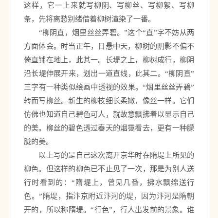
这样，它一上来就写柳阴、写柳丝、写柳絮、写柳
条，先将离愁别绪借着柳树渲染了一番。 
　　“柳阴直，烟里丝丝弄碧。”这个“直”字不妨从两
方面体会。时当正午，日悬中天，柳树的阴影不偏不
倚直铺在地上，此其一。长堤之上，柳树成行，柳阴
沿长堤伸展开来，划出一道直线，此其二。“柳阴直”
三字有一种类似绘画中透视的效果。“烟里丝丝弄碧”
转而写柳丝。新生的柳枝细长柔嫩，像丝一样。它们
仿佛也知道自己碧色可人，就故意飘拂着以显示自己
的美。柳丝的碧色透过春天的烟霭看去，更有一种朦
胧的美。 
　　以上写的是自己这次离开京华时在隋堤上所见的
柳色。但这样的柳色已不止见了一次，那是为别人送
行时看到的：“隋堤上，曾见几番，拂水飘绵送行
色。”隋堤，指汴京附近汴河的堤，因为汴河是隋朝
开的，所以称隋堤。“行色”，行人出发前的景象。谁