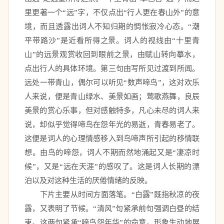
里更著一个“远”字，不仅点出“行人更在春山外”的意
境，而且透露出词人不知归期的惆怅寂冷心态。“潮
平带路沙”是近看所得之景。词人的视线由“十里青
山”的远景观赏收回到眼前之景，由赋山转向摹水，
点出行人的具体环境。第三句由写所见过渡到所闻。
远处一带青山，偶尔可以听见“数声啼鸟”，这对欢乐
人来说，便是青山绿水、美景如画；莺歌燕舞，良辰
美景的赏心乐事，但对感触特多，凡心未尽的词人来
说，却似乎觉得啼鸟在怨年光的易逝，青春易老了。
这便是词人的心理情感移入到鸟啼声所引起的移情联
想。由鸟的啼怨，词人不期而然地涌起又是“凄凉时
候”，又是“远在天涯”的感叹了。这是词人长期的漂
泊以及对这种生活的厌倦情绪的反映。 
　　下片主要从时间方面落笔。“白露”既指秋凉的夜
露，又表明了节候。“清风”句紧承前句强调白昼的结
束。这两句紧承“啼鸟怨年华”的命意，形象生动地展