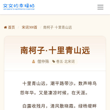
首页
/
宋词300首
/
南柯子·十里青山远
南柯子·十里青山远
僧仲殊
卷五·北宋词
　　十里青山远，潮平路带沙。数声啼鸟
怨年华。又是凄凉时候，在天涯。
　　白露收残月，清风散晓霞。绿杨堤畔