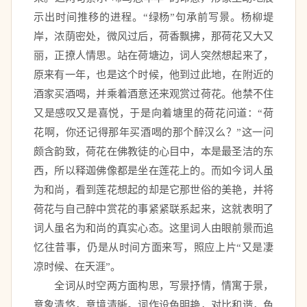
示出时间推移的进程。“绿杨”句承前写景。杨柳堤
岸，浓荫密处，微风过后，荷香飘拂，那荷花又大又
丽，正撩人情思。站在荷塘边，词人突然想起来了，
原来有一年，也是这个时候，他到过此地，在附近的
酒家买酒喝，并乘着酒意还来观赏过荷花。他禁不住
又是感叹又是喜悦，于是向着塘里的荷花问道：“荷
花啊，你还记得那年买酒喝的那个醉汉么？”这一问
颇含韵致，荷花在佛教徒的心目中，本是最圣洁的东
西，所以释迦佛像都是坐在莲花上的。而如今词人虽
为和尚，看到莲花想起的却是它那世俗的美艳，并将
荷花与自己醉中赏花的事紧紧联系起来，这就表明了
词人虽名为和尚的真实心态。这里词人由眼前景而追
忆往昔事，仍是从时间方面来写，照应上片“又是凄
凉时候、在天涯”。 
　　全词从时空两方面构思，写景抒情，情寓于景，
意象清悠，意境清晰。词作设色明艳，对比和谐，色