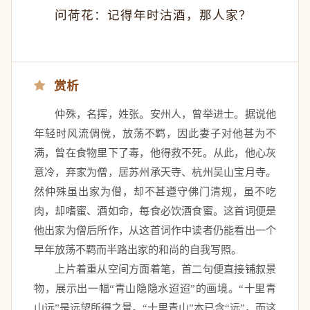
问荷花：记得年时沽酒，那人家？ 
赏析
　　仲殊，名挥，姓张。安州人，曾举进士。据说他
年轻时风流倜傥，放荡不羁，因此妻子对他甚为不
满，曾在食物里下了毒，他得救不死。从此，他心灰
意冷，弃家为僧，居苏州承天寺、杭州吴山宝月寺。
然仲殊虽出家为僧，却不甚遵守佛门清规，虽不吃
肉，却嗜蜜、酒如命，每食必饮酒食蜜。这首词便是
他出家为僧后所作，从这首词作中读者仍能看出一个
早年放荡不羁而半路出家的和尚的自我写照。 
　　上片着重从空间方面着笔，首二句便直接铺叙景
物，展示出一幅“青山隐隐水迢迢”的画境。“十里青
山远”是远望所得之景。“十里青山”本已含“远”，而这