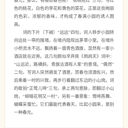
春光。那么，有哪些春色呢？“有桃花红”三句，写红
色的桃花，白色的李花和黄色的菜花，正是这些绚丽
的色彩，浓郁的香味，才构成了春满小园的诱人图
画。 
　　词的下片（下阙）“远远”四句，词人移步小园转
向远处一带的围墙，在墙内隐现出茅草小堂。在墙外
小桥流水不远，飘扬着一面青色酒旗，显然有一家小
酒店就在近旁。这几句颇似辛弃疾《鹧鸪天》词中：
“山远近，路横斜，青旗沽酒有人家”的意境。“偶然”
二句，写词人突然萌发了酒意，赏春也须酒佐兴，然
后乘着一时的兴致，再步行着翻过东边的小山岗。词
的歇拍“正莺儿啼”三句，承上两句意脉，即翻过小山
岗，“柳暗花明又一村”，另有一番景象：莺啼燕舞、
蝴蝶采蜜忙。它们最能代表春天，比起小园来，是别
一种春光。  