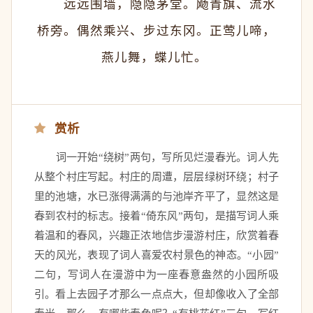
　　远远围墙，隐隐茅堂。飏青旗、流水
桥旁。偶然乘兴、步过东冈。正莺儿啼，
燕儿舞，蝶儿忙。 
赏析
　　词一开始“绕树”两句，写所见烂漫春光。词人先
从整个村庄写起。村庄的周遭，层层绿树环绕；村子
里的池塘，水已涨得满满的与池岸齐平了，显然这是
春到农村的标志。接着“倚东风”两句，是描写词人乘
着温和的春风，兴趣正浓地信步漫游村庄，欣赏着春
天的风光，表现了词人喜爱农村景色的神态。“小园”
二句，写词人在漫游中为一座春意盎然的小园所吸
引。看上去园子才那么一点点大，但却像收入了全部