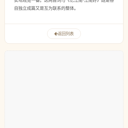
实地观览一番。这两首词与《忆江南·江南好》既是各
自独立成篇又是互为联系的整体。 
返回列表