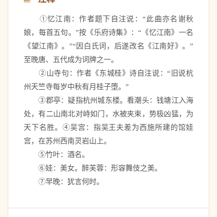
　　①忆江南：作者题下自注说：“此曲亦名谢秋
娘，每首五句。”按《乐府诗集》：“《忆江南》一名
《望江南》。”“因白氏词，后遂改名《江南好》。”
至晚唐、五代成为词牌之一。 
　　②山寺句：作者《东城桂》诗自注说：“旧说杭
州天竺寺每岁中秋有月桂子堕。” 
　　③郡亭：疑指杭州城东楼。看潮头：钱塘江入海
处，有二山南北对峙如门，水被夹束，势极凶猛，为
天下名胜。④吴宫：指吴王夫差为西施所建的馆娃
宫，在苏州西南灵岩山上。 
　　⑤竹叶：酒名。 
　　⑥娃：美女。醉芙蓉：形容舞伎之美。 
　　⑦早晚：犹言何时。 