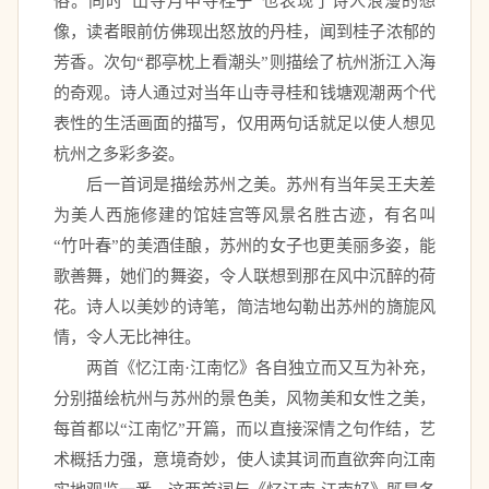
俗。同时“山寺月中寻桂子”也表现了诗人浪漫的想
像，读者眼前仿佛现出怒放的丹桂，闻到桂子浓郁的
芳香。次句“郡亭枕上看潮头”则描绘了杭州浙江入海
的奇观。诗人通过对当年山寺寻桂和钱塘观潮两个代
表性的生活画面的描写，仅用两句话就足以使人想见
杭州之多彩多姿。 
　　后一首词是描绘苏州之美。苏州有当年吴王夫差
为美人西施修建的馆娃宫等风景名胜古迹，有名叫
“竹叶春”的美酒佳酿，苏州的女子也更美丽多姿，能
歌善舞，她们的舞姿，令人联想到那在风中沉醉的荷
花。诗人以美妙的诗笔，简洁地勾勒出苏州的旖旎风
情，令人无比神往。 
　　两首《忆江南·江南忆》各自独立而又互为补充，
分别描绘杭州与苏州的景色美，风物美和女性之美，
每首都以“江南忆”开篇，而以直接深情之句作结，艺
术概括力强，意境奇妙，使人读其词而直欲奔向江南