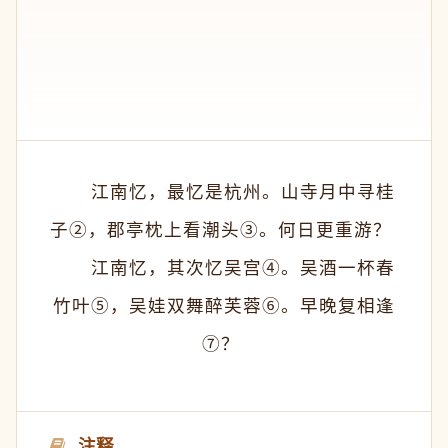
　　江南忆，最忆是杭州。山寺月中寻桂
子②，郡亭枕上看潮头③。何日更重游？ 
　　江南忆，其次忆吴宫④。吴酒一杯春
竹叶⑤，吴娃双舞醉芙蓉⑥。早晚复相逢
⑦？ 
注释