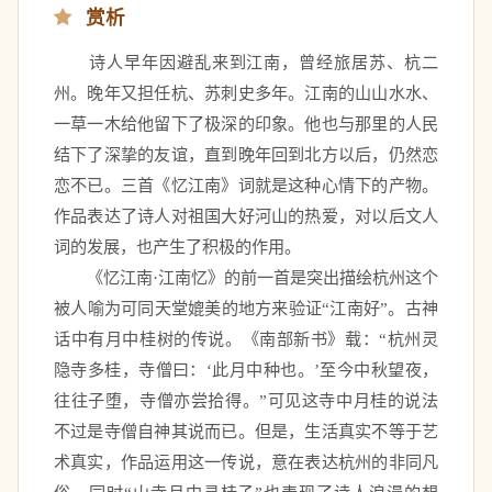
赏析
　　诗人早年因避乱来到江南，曾经旅居苏、杭二
州。晚年又担任杭、苏刺史多年。江南的山山水水、
一草一木给他留下了极深的印象。他也与那里的人民
结下了深挚的友谊，直到晚年回到北方以后，仍然恋
恋不已。三首《忆江南》词就是这种心情下的产物。
作品表达了诗人对祖国大好河山的热爱，对以后文人
词的发展，也产生了积极的作用。 
　　《忆江南·江南忆》的前一首是突出描绘杭州这个
被人喻为可同天堂媲美的地方来验证“江南好”。古神
话中有月中桂树的传说。《南部新书》载：“杭州灵
隐寺多桂，寺僧曰：‘此月中种也。’至今中秋望夜，
往往子堕，寺僧亦尝拾得。”可见这寺中月桂的说法
不过是寺僧自神其说而已。但是，生活真实不等于艺
术真实，作品运用这一传说，意在表达杭州的非同凡