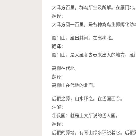
大泽方百里，群鸟所生及所解。在雁门北
翻译：
大泽方圆一百里，是各种禽鸟生卵孵化幼
雁门山，雁出其间。在高柳北。
翻译：
雁门山，是大雁冬去春来出入的地方。雁
高柳在代北。
翻译：
高柳山在代地的北面。
后稷之葬，山水环之。在氐国西①。
注解：
①氐国：就是上文所说的氐人国。
翻译：
后稷的葬地，有青山绿水环绕着它。后稷