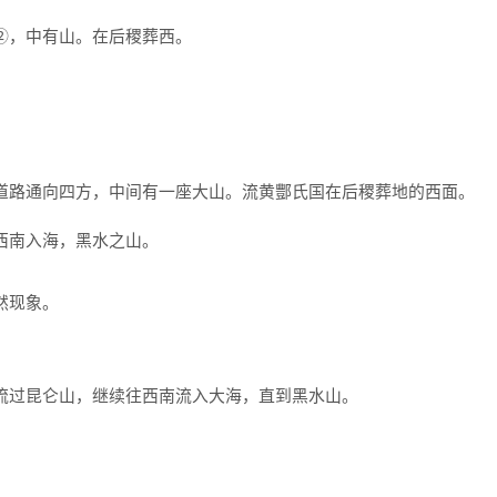
②，中有山。在后稷葬西。
道路通向四方，中间有一座大山。流黄酆氏国在后稷葬地的西面。
西南入海，黑水之山。
然现象。
流过昆仑山，继续往西南流入大海，直到黑水山。