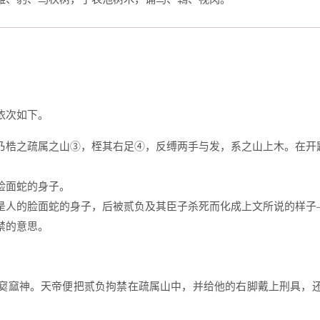
依次如下。
乃梏之疏属之山③，桎其右足④，反缚两手与发，系之山上木。在开
脸面蛇的身子。
是人的脸面蛇的身子，后被贰负及其臣子杀死而化成上文所说的样子
禁的意思。
窫窳神。天帝便把贰负拘禁在疏属山中，并给他的右脚戴上刑具，
。