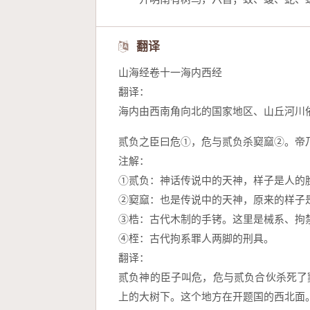
翻译
山海经卷十一海内西经
翻译：
海内由西南角向北的国家地区、山丘河川
贰负之臣曰危①，危与贰负杀窫窳②。帝
注解：
①贰负：神话传说中的天神，样子是人的
②窫窳：也是传说中的天神，原来的样子
③梏：古代木制的手铐。这里是械系、拘
④桎：古代拘系罪人两脚的刑具。
翻译：
贰负神的臣子叫危，危与贰负合伙杀死了
上的大树下。这个地方在开题国的西北面