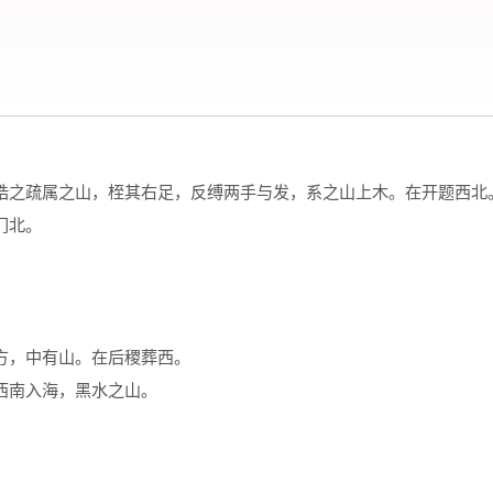
梏之疏属之山，桎其右足，反缚两手与发，系之山上木。在开题西北
门北。
方，中有山。在后稷葬西。
西南入海，黑水之山。