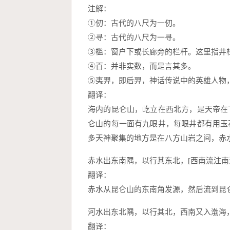
注解：
①仞：古代的八尺为一仞。
②寻：古代的八尺为一寻。
③槛：窗户下或长廊旁的栏杆。这里指井
④百：并非实数，而是言其多。
⑤夷羿，即后羿，神话传说中的英雄人物
翻译：
海内的昆仑山，屹立在西北方，是天帝在
仑山的每一面有九眼井，每眼井都有用玉
多天神聚集的地方是在八方山岩之间，赤
赤水出东南隅，以行其东北，[西南流注南
翻译：
赤水从昆仑山的东南角发源，然后流到昆
河水出东北隅，以行其北，西南又入渤海
翻译：