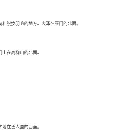
。
鸟和脱换羽毛的地方。大泽在雁门的北面。
门山在高柳山的北面。
葬地在氐人国的西面。