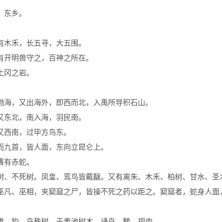
，东乡。
有木禾，长五寻，大五围。
有开明兽守之，百神之所在。
上冈之岩。
渤海，又出海外，即西而北，入禹所导积石山。
又东北，南入海，羽民南。
又西南，过毕方鸟东。
而九首，皆人面，东向立昆仑上。
膺有赤蛇。
树、不死树。凤皇、鸾鸟皆戴瞂。又有离朱、木禾、柏树、甘水、圣
巫凡、巫相，夹窫窳之尸，皆操不死之药以距之。窫窳者，蛇身人面
、鸟秩树，于表池树木，诵鸟、鶽、视肉。        