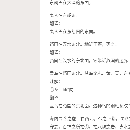
东胡国在大泽的东面。
夷人在东胡东。
翻译：
夷人国在东胡国的东面。
貊国在汉水东北。地近于燕，灭之。
翻译：
貊国在汉水的东北面。它靠近燕国的边界
孟鸟在貊国东北。其鸟文赤、黄、青，东
注解：
①乡：通“向”
翻译：
孟鸟在貊国的东北面。这种鸟的羽毛花纹
海内昆仑之虚，在西北，帝之下都。昆仑
守之，百神之所在④。在八隅之岩，赤水之