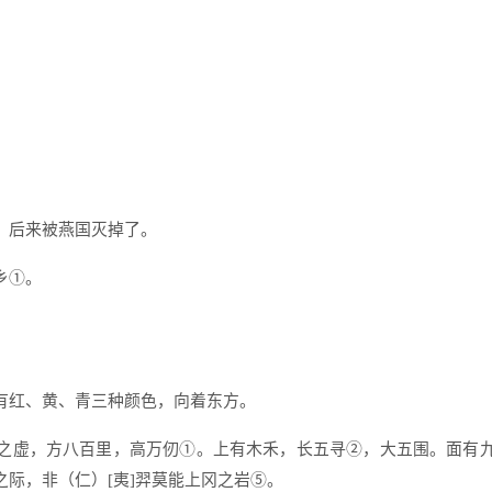
，后来被燕国灭掉了。
乡①。
有红、黄、青三种颜色，向着东方。
之虚，方八百里，高万仞①。上有木禾，长五寻②，大五围。面有
际，非（仁）[夷]羿莫能上冈之岩⑤。