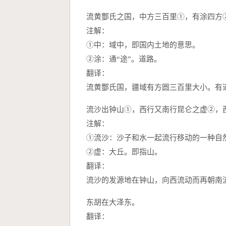
流黄酆氏之国，中方三百里①，有涂四方
注解：
①中：域中，即国内土地的意思。
②涂：通“途”。道路。
翻译：
流黄酆氏国，疆域有方圆三百里大小。有
流沙出钟山①，西行又南行昆仑之虚②，
注解：
①流沙：沙子和水一起流行移动的一种自
②虚：大丘。即指山。
翻译：
流沙的发源地在钟山，向西流动而再朝南
东胡在大泽东。
翻译：