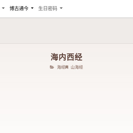
词
博古通今
生日密码
海内西经
海经
山海经