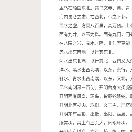
　　孟鸟在貊国东北。其鸟文赤、黄、青
　　海内昆仑之虚，在西北，帝之下都。
　　昆仑之虚，方圆八百里，高万仞。上
　　面有九井，以玉为槛。面有九门，门
　　在八隅之岩，赤水之际，非仁羿莫能
　　赤水出东南隅，以行其东北。
　　河水出东北隅，以行其北，西南又入
　　洋水、黑水出西北隅，以东，东行，
　　弱水、青水出西南隅，以东，又北，
　　昆仑南渊深三百仞。开明兽身大类虎
　　开明西有凤皇、鸾鸟，皆戴蛇践蛇，
　　开明北有视肉、珠树、文玉树、玗琪
　　开明东有巫彭、巫抵、巫阳、巫履、
　　服常树，其上有三头人，伺琅玕树。
　　开明南有树鸟，六首；蛟、蝮、蛇、蜼、豹