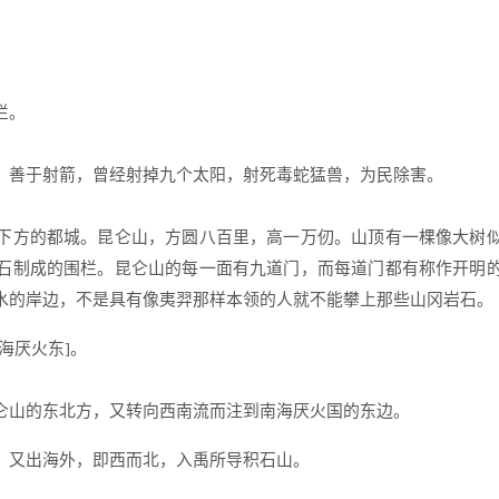
栏。
，善于射箭，曾经射掉九个太阳，射死毒蛇猛兽，为民除害。
下方的都城。昆仑山，方圆八百里，高一万仞。山顶有一棵像大树
石制成的围栏。昆仑山的每一面有九道门，而每道门都有称作开明
水的岸边，不是具有像夷羿那样本领的人就不能攀上那些山冈岩石。
海厌火东]。
仑山的东北方，又转向西南流而注到南海厌火国的东边。
，又出海外，即西而北，入禹所导积石山。