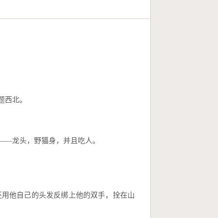
题西北。
——龙头，野猫身，并且吃人。
还用他自己的头发反绑上他的双手，拴在山