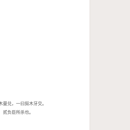
木曼兑，一曰挺木牙交。
，贰负臣所杀也。