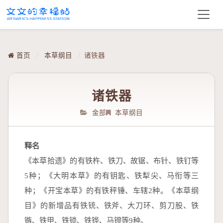
首页
/
本草纲目
/
诸铁器
诸铁器
金部
本草纲目
释名
《本草拾遗》的有铁杵、铁刀、故锯、布针、铁钉等
5种；《大明本草》的有钥匙、铁犁尖、马衔等三
种；《开宝本草》的有铁秤锤、车辖2种。《本草纲
目》的新增品有铁铳、铁斧、大刀环、剪刀股、铁
镞、铁甲、铁锁、铁铧、马镫等9种。