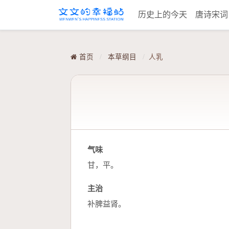
历史上的今天
唐诗宋
首页
/
本草纲目
/
人乳
气味
甘，平。
主治
补脾益肾。