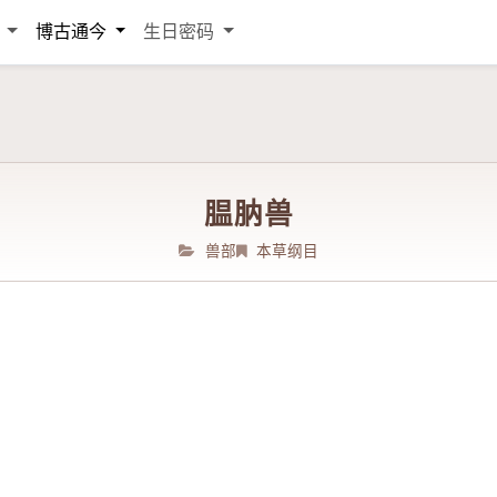
词
博古通今
生日密码
腽肭兽
兽部
本草纲目