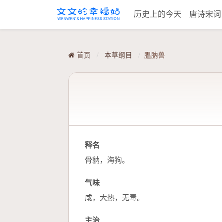
历史上的今天
唐诗宋
首页
/
本草纲目
/
腽肭兽
释名
骨豽，海狗。
气味
咸，大热，无毒。
主治