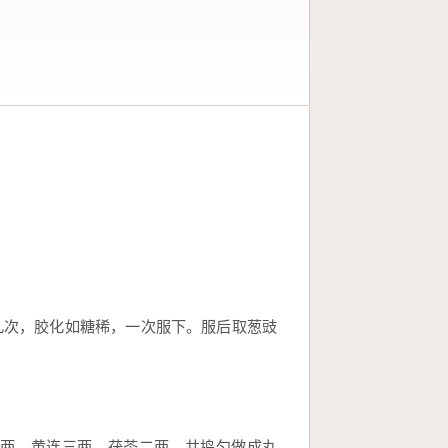
几次，胶化如糖稀，一次服下。服后取葱豉
两、黄连三两、茯苓二两，共捣匀做成丸