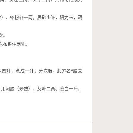
炒）、蛤粉各一两，辰砂少许，研为末，藕
次。
以布系住两乳。
四升，煮成一升，分次服。此方名“胶艾
：用阿胶（炒熟）、艾叶二两、葱白一斤，