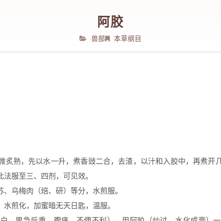
阿胶
兽部
本草纲目
微炙熟，先以水一升，煮香豉二合，去渣，以汁和入胶中，再煮开
此法服至三、四剂，可见效。
苏、乌梅肉（焙、研）等分，水煎服。
，水煎化，加蜜暗无天日匙，温服。
赤白，里急后重，腹痛，不便不利）。用阿胶（炒过，水化成膏）一