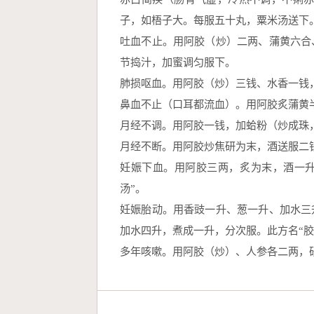
子，如梧子大。每服五十丸，粟米汤送下。
吐血不止。用阿胶（炒）二两、蒲黄六合
节捣汁，加蜜调匀服下。
肺损呕血。用阿胶（炒）三钱、水香一钱
鼻血不止（口耳都流血）。用阿胶炙蒲黄
月经不调。用阿胶一钱，加蛤粉（炒成珠
月经不断。用阿胶炒焦研为末，酒送服二
妊娠下血。用阿胶三两，炙为末，酒一
汤”。
妊娠胎动。用香豉一升、葱一升、加水三
加水四升，煮成一升，分次服。此方名“胶
多年咳嗽。用阿胶（炒）、人参各二两，