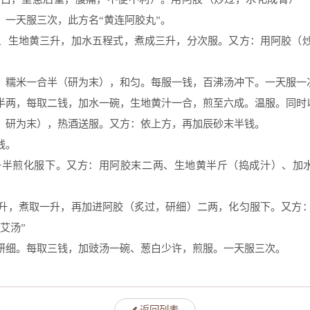
一天服三次，此方名“黄连阿胶丸”。
、生地黄三升，加水五程式，煮成三升，分次服。又方：用阿胶（
，糯米一合半（研为末），和匀。每服一钱，百沸汤冲下。一天服一
半两，每取二钱，加水一碗，生地黄汁一合，煎至六成。温服。同时
，研为末），热酒送服。又方：依上方，再加辰砂末半钱。
钱。
升半煎化服下。又方：用阿胶末二两、生地黄半斤（捣成汁）、加水
升，煮取一升，再加进阿胶（炙过，研细）二两，化匀服下。又方
艾汤”
研细。每取三钱，加豉汤一碗、葱白少许，煎服。一天服三次。