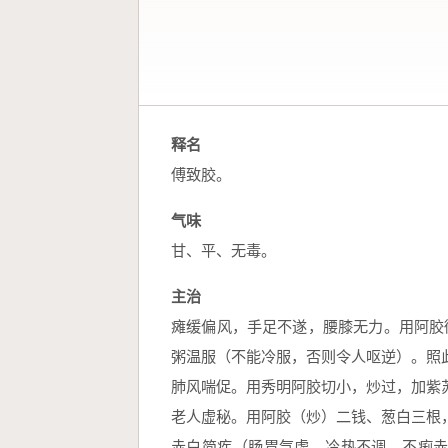
释名
傅致胶。
气味
甘、平、无毒。
主治
瘫缓偏风，手足不遂，腰膝无力。用阿胶
粥温服（不能冷服，否则令人呕逆）。照
肺风喘促。用秀明阿胶切小，炒过，加紫
老人虚秘。用阿胶（炒）二钱、葱白三根
赤白简疾（肠胃气虚，冷热不调，不痢