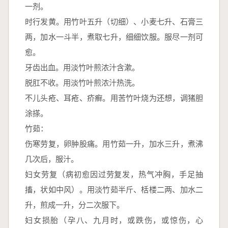
一剂。
时行发黄。用竹叶五升（切细）、小麦七升、石膏三
两，加水一斗半，煮取七升，细细饮服。服尽一剂可
愈。
牙齿出血。用淡竹叶煎浓汁含漱。
脱肛不收。用淡竹叶煎浓汁热洗。
不儿头疮、耳疮、疥癣。用苦竹叶烧为还想，调猪胆
涂搽。
竹茹：
伤寒劳复，卵肿股痛。用竹茹一升，加水三升，煮沸
几次后，服汁。
妇女劳复（病初愈因过劳复发，热气冲胸，手足抽
搐，状如中风）。用淡竹茹半斤、栝楼二两、加水二
升，煎成一升，分二次服下。
妇女损胎（孕八、九月时，或跌伤，或惊伤，心