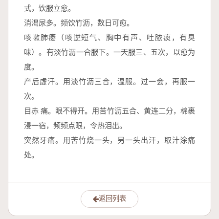
式，饮服立愈。
消渴尿多。频饮竹沥，数日可愈。
咳嗽肺痿（咳逆短气、胸中有声、吐脓痰，有臭
味）。有淡竹沥一合服下。一天服三、五次，以愈为
度。
产后虚汗。用淡竹沥三合，温服。过一会，再服一
次。
目赤 痛。眼不得开。用苦竹沥五合、黄连二分，棉裹
浸一宿，频频点眼，令热泪出。
突然牙痛。用苦竹烧一头，另一头出汗，取汁涂痛
处。
返回列表