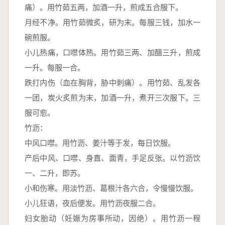
痛）。用竹茹五两，加酒一升，煎成五合服下。
月经不净。用竹茹微炙，研为末。每服三钱，加水一
碗煎服。
小儿热痛，口噤体热。用竹茹三两、加醋三升，煎成
一升。每服一合。
跌打内伤（血在胸背，胁中刺痛）。用竹茹、乱发各
一团，炭火炙煎为末，加酒一升，煮开三次服下。三
服可愈。
竹沥：
中风口噤。用竹沥、姜汁等于发，每日饮服。
产后中风、口噤、身直、面青，手足反张。以竹沥饮
一、二升，即苏。
小和伤寒。用淡竹沥、葛根汁各六合，令慢慢饮服。
小儿狂语，夜后便发。用竹沥夜服二合。
妇女胎动（妊娠为房事所动，因绝）。用竹沥一程