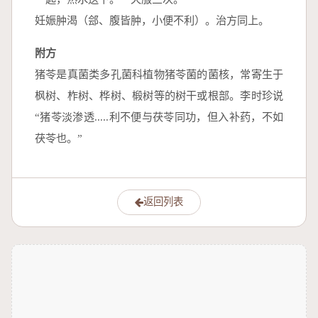
妊娠肿渴（郐、腹皆肿，小便不利）。治方同上。
附方
猪苓是真菌类多孔菌科植物猪苓菌的菌核，常寄生于
枫树、柞树、桦树、椴树等的树干或根部。李时珍说
“猪苓淡渗透.....利不便与茯苓同功，但入补药，不如
茯苓也。”
返回列表