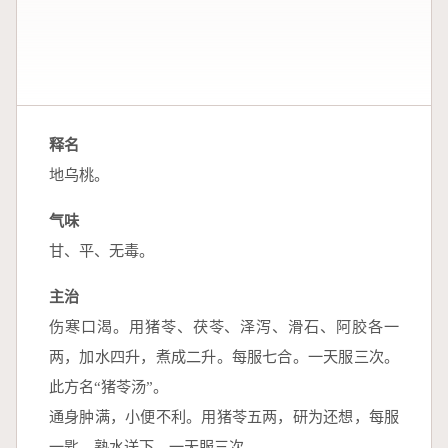
释名
地乌桃。
气味
甘、平、无毒。
主治
伤寒口渴。用猪苓、茯苓、泽泻、滑石、阿胶各一
两，加水四升，煮成二升。每服七合。一天服三次。
此方名“猪苓汤”。
通身肿满，小便不利。用猪苓五两，研为还想，每服
一匙，熟水送下。一天服三次。