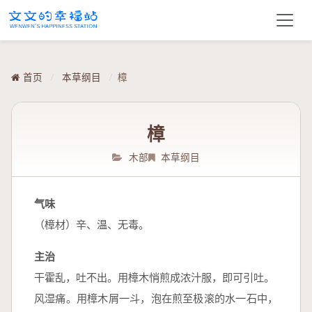
首页
/
本草纲目
/
樟
樟
木部
本草纲目
气味
（樟材）辛、温、无毒。
主治
干霍乱，吐不出。用樟木悄煎成浓汁服，即可引吐。
风湿痛。用樟木屑一斗，泡在煎至极滚的水一石中，