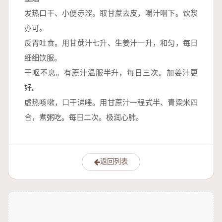
发热口干、小便赤涩。取甘蔗去皮，嚼汁咽下。饮浆
亦可。
反胃吐食。用甘蔗汁七升、生姜汁一升，和匀，每日
细细饮服。
干呕不息。有蔗汁温服半升，每日三次。加姜汁更
好。
虚热咳嗽，口干涕唾。用甘蔗汁一程式半、青粱米四
合，煮粥吃。每日二次。极润心肺。
返回列表