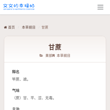
首页
/
本草纲目
/
甘蔗
甘蔗
果部
本草纲目
释名
竿蔗、遮。
气味
（蔗）甘、平、涩、无毒。
主治