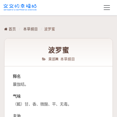
首页
/
本草纲目
/
波罗蜜
波罗蜜
果部
本草纲目
释名
曩伽结。
气味
（瓤）甘、香、微酸、平、无毒。
主治