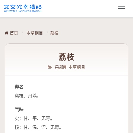
首页
/
本草纲目
/
荔枝
荔枝
果部
本草纲目
释名
离枝、丹荔。
气味
实：甘、平、无毒。
核：甘、温、涩、无毒。