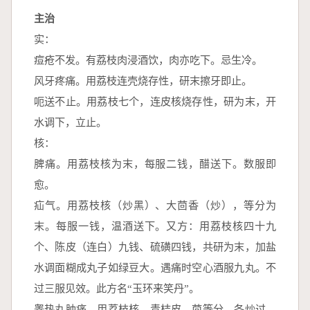
主治
实：
痘疮不发。有荔枝肉浸酒饮，肉亦吃下。忌生冷。
风牙疼痛。用荔枝连壳烧存性，研末擦牙即止。
呃送不止。用荔枝七个，连皮核烧存性，研为末，开
水调下，立止。
核：
脾痛。用荔枝核为末，每服二钱，醋送下。数服即
愈。
疝气。用荔枝核（炒黑）、大茴香（炒），等分为
末。每服一钱，温酒送下。又方：用荔枝核四十九
个、陈皮（连白）九钱、硫磺四钱，共研为末，加盐
水调面糊成丸子如绿豆大。遇痛时空心酒服九丸。不
过三服见效。此方名“玉环来笑丹”。
睾热丸肿痛。用荔枝核、青桔皮、茴等分，各炒过，