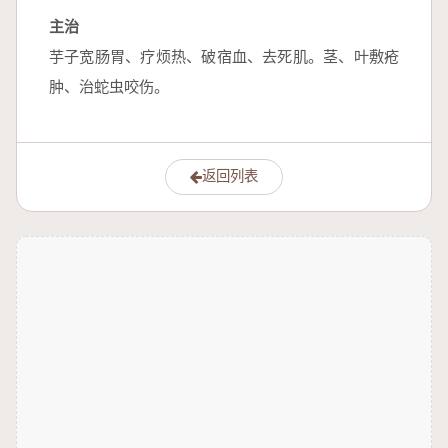
主治
芋子宽肠胃、疗烦热、破宿血、去死肌。茎、叶敷疮
肿、治蛇虫咬伤。
返回列表