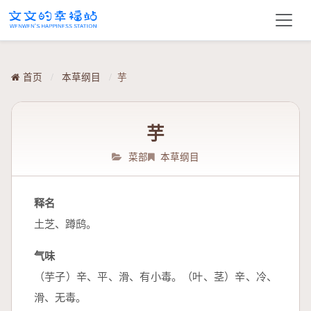
首页
/
本草纲目
/
芋
芋
菜部
本草纲目
释名
土芝、蹲鸱。
气味
（芋子）辛、平、滑、有小毒。（叶、茎）辛、冷、
滑、无毒。