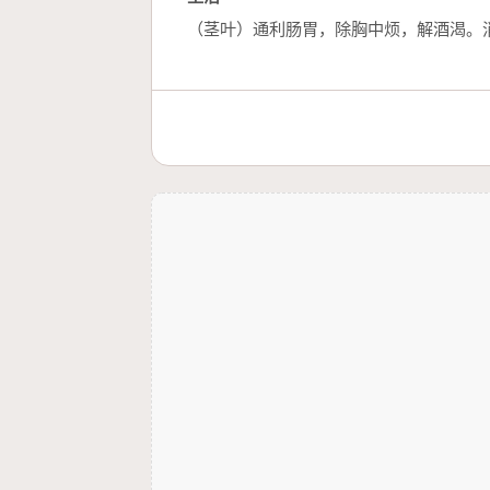
（茎叶）通利肠胃，除胸中烦，解酒渴。