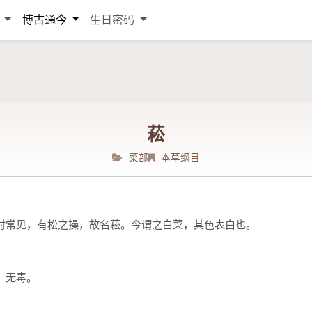
词
博古通今
生日密码
菘
菜部
本草纲目
时常见，有松之操，故名菘。今谓之白菜，其色表白也。
、无毒。