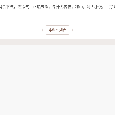
消食下气，治瘴气，止热气嗽。冬汁尤传佳。和中，利大小便。（子
返回列表