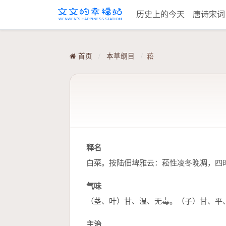
历史上的今天
唐诗宋
首页
/
本草纲目
/
菘
释名
白菜。按陆佃埤雅云：菘性凌冬晚凋，四
气味
（茎、叶）甘、温、无毒。（子）甘、平
主治