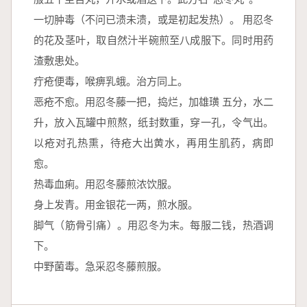
一切肿毒（不问已溃未溃，或是初起发热）。 用忍冬
的花及茎叶，取自然汁半碗煎至八成服下。同时用药
渣敷患处。
疔疮便毒，喉痹乳蛾。治方同上。
恶疮不愈。用忍冬藤一把，捣烂，加雄璜 五分，水二
升，放入瓦罐中煎熬，纸封数重，穿一孔，令气出。
以疮对孔热熏，待疮大出黄水，再用生肌药，病即
愈。
热毒血痢。用忍冬藤煎浓饮服。
身上发青。用金银花一两，煎水服。
脚气（筋骨引痛）。用忍冬为末。每服二钱，热酒调
下。
中野菌毒。急采忍冬藤煎服。