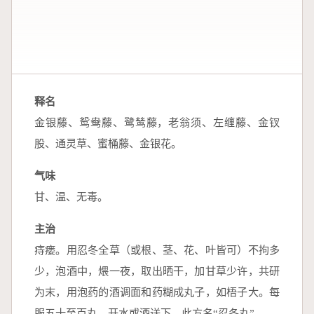
释名
金银藤、鸳鸯藤、鹭鸶藤，老翁须、左缠藤、金钗
股、通灵草、蜜桶藤、金银花。
气味
甘、温、无毒。
主治
痔瘘。用忍冬全草（或根、茎、花、叶皆可）不拘多
少，泡酒中，煨一夜，取出晒干，加甘草少许，共研
为末，用泡药的酒调面和药糊成丸子，如梧子大。每
服五十至百丸，开水或酒送下。此方名“忍冬丸”。