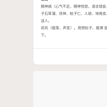
精神病（心气不足，精神恍惚，语言错妄
子石草蒲、茯神、柏子仁、人胡、地骨皮
送人。
疠风（眉落、声变）。用预知子、雄璜 
下。