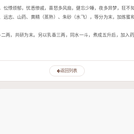
，忪悸烦郁，忧悉惨戚，喜怒多风扇，健忘少睡，夜多异梦，狂不
、远志、山药、黄精（蒸熟）、朱砂（水飞），等分为末，加炼蜜
各二两，共研为末。另以乳香三两，同水一斗，煮成五升后，加入
返回列表