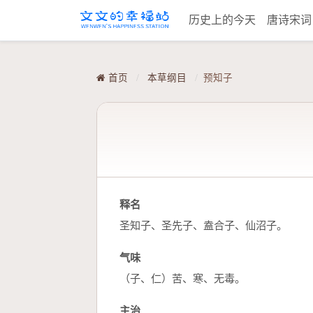
历史上的今天
唐诗宋
首页
/
本草纲目
/
预知子
释名
圣知子、圣先子、盍合子、仙沼子。
气味
（子、仁）苦、寒、无毒。
主治