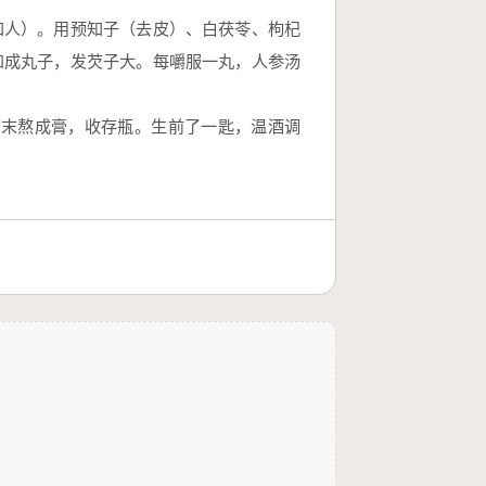
知人）。用预知子（去皮）、白茯苓、枸杞
和成丸子，发芡子大。每嚼服一丸，人参汤
药末熬成膏，收存瓶。生前了一匙，温酒调