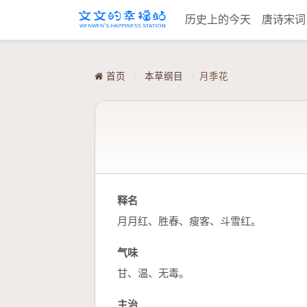
历史上的今天
唐诗宋
首页
/
本草纲目
/
月季花
释名
月月红、胜春、瘦客、斗雪红。
气味
甘、温、无毒。
主治