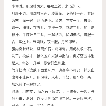
小便淋。用虎杖为末，每服二钱，米汤送下。
月经不通。用虎杖三两，凌霄花、没药各一两，共研
为末。每一钱，热酒送下。又方：虎杖一斤，去头，
晾干，研细，在五斗吕中浸一夜，煎取二斗。加土瓜
根汁、牛膝汁各二斗，一起熬浓，状如糖稀。每服一
合，酒送上。昼两服，夜一服，月经即通。
腹内突长结块，坚硬如石，痛如刺。用虎杖根一石，
洗干，捣成末，掺入五升米饭中搅匀，倒好酒五斗泡
起来。每饮一升半，忌食鲜鱼和盐。
气奔怪病（皮肤下面发响声，遍身痒不可忍，抓之血
出亦不止痒）。用虎杖、人参、青盐、细辛各一两，
加水煎作一服饮尽。
消渴。用虎杖 、海浮石（烧过）、乌贼骨、丹砂，等
分为末，渴时，以麦让冬汤冲服二钱。一天服三次，
忌酒、鱼、面、生冷、房事。