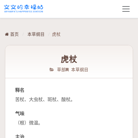
首页
/
本草纲目
/
虎杖
虎杖
草部
本草纲目
释名
苦杖、大虫杖、斑杖、酸杖。
气味
（根）微温。
主治