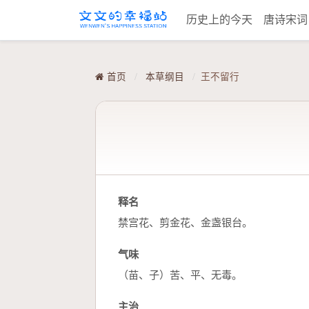
历史上的今天
唐诗宋
首页
/
本草纲目
/
王不留行
释名
禁宫花、剪金花、金盏银台。
气味
（苗、子）苦、平、无毒。
主治