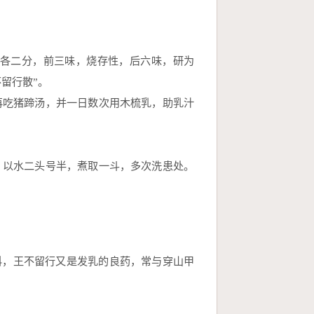
各二分，前三味，烧存性，后六味，研为
留行散”。
再吃猪蹄汤，并一日数次用木梳乳，助乳汁
，以水二头号半，煮取一斗，多次洗患处。
科，王不留行又是发乳的良药，常与穿山甲