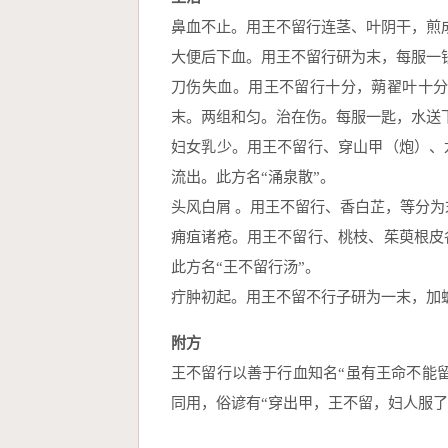
鼻血不止。用王不留行连茎、叶阴干，煎
大便后下血。用王不留行研为末，每服一
刀伤失血。用王不留行十分，蒴翟叶十
末。两组和匀。治在伤。每服一匙，水送
妇女乳少。用王不留行、穿山甲（炮）、
流出。此方名“涌泉散”。
头风白屑 。用王不留行、香白芷，等分
痈疽诸疮。用王不留行、桃枝、茱萸根皮
此方名“王不留行汤”。
疔肿初起。用王不留不行子研为一末，加
附方
王不留行以善于行血知名“虽有王命不能
同用，俗谚有“穿出甲，王不留，妇人服