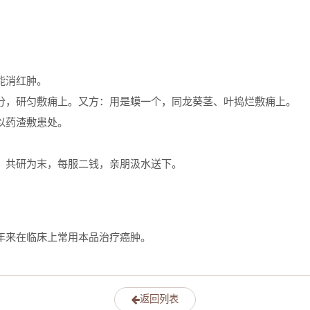
。
。
能消红肿。
分，研匀敷痈上。又方：用是蟆一个，同龙葵茎、叶捣烂敷痈上。
以药渣敷患处。
，共研为末，每服二钱，亲朋汲水送下。
。
年来在临床上常用本品治疗癌肿。
返回列表