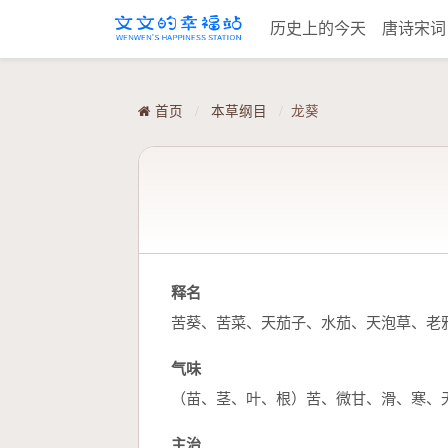
历史上的今天
唐诗宋
首页
/
本草纲目
/
龙葵
释名
苦葵、苦菜、天茄子、水茄、天泡草、老
气味
（苗、茎、叶、根）苦、微甘、滑、寒、
主治