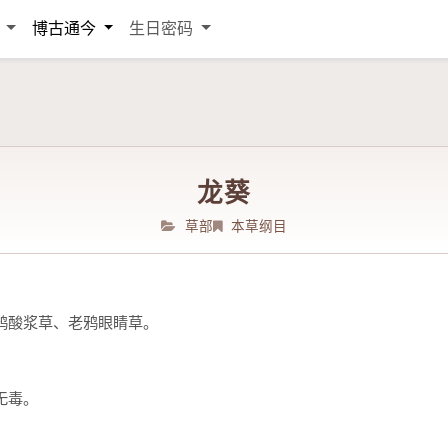
词
博古通今
生日密码
龙葵
草部
本草纲目
鸦酸浆草、老鸦眼睛草。
无毒。