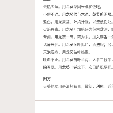
去热少睡。用龙葵菜同米煮稀饭吃。
小便不通。用龙葵根与木通、胡荽煎汤服
坠伤。用龙葵茎、叶捣汁服，以渣敷伤处
火焰丹毒。用龙葵叶加醋研为细末敷涂，
背痈。用龙葵一两，研为末，加入麝香一
诸疮恶肿。用龙葵茎叶捣烂，酒送服；另
天泡湿疮，用龙葵苗叶捣敷。
吐血不止。用龙葵苗叶半两、人参二钱半
除蚤虱。用龙葵叶铺席下，次日脐虱尽死
附方
天葵的功用是清热解毒，散结，利尿。近