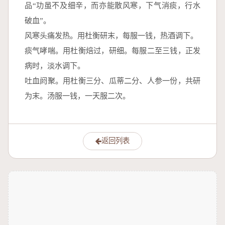
品“功虽不及细辛，而亦能散风寒，下气消痰，行水
破血”。
风寒头痛发热。用杜衡研末，每服一钱，热酒调下。
痰气哮喘。用杜衡焙过，研细。每服二至三钱，正发
病时，淡水调下。
吐血阏聚。用杜衡三分、瓜蒂二分、人参一份，共研
为末。汤服一钱，一天服二次。
返回列表