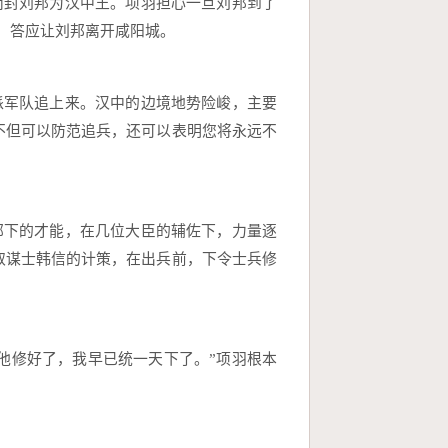
而封刘邦为汉中王。项羽担心一旦刘邦到了
，答应让刘邦离开咸阳城。
派军队追上来。汉中的边境地势险峻，主要
不但可以防范追兵，还可以表明您将永远不
部下的才能，在几位大臣的辅佐下，力量逐
取谋士韩信的计策，在出兵前，下令士兵修
他修好了，我早已统一天下了。”项羽根本