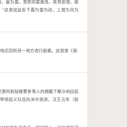
震，震为雷。意即风雷激荡，其势愈增，故
。”这是说益卦下震为雷为动，上巽为风为
地迂回到另一地方进行偷袭。这就是《易·
吏萧何和狱椽曹参等人的拥戴下聚众响应起
带领起义队伍向关中挺进。汉王元年（前