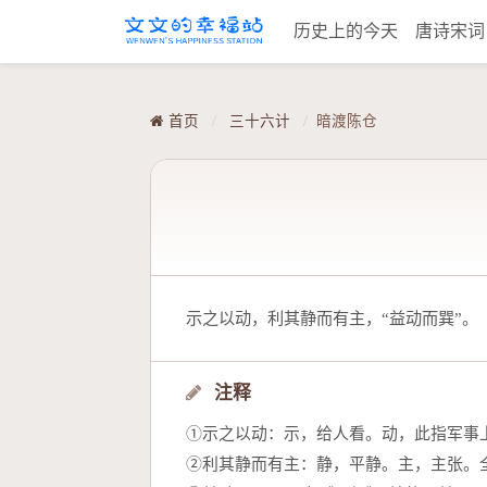
历史上的今天
唐诗宋
首页
/
三十六计
/
暗渡陈仓
示之以动，利其静而有主，“益动而巽”。
注释
①示之以动：示，给人看。动，此指军事
②利其静而有主：静，平静。主，主张。