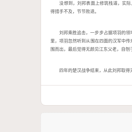
　　没想到，刘邦表面上修筑栈道，实际
得措手不及，节节败退。
　　刘邦乘胜追击，一步步占据项羽的领
里，项羽忽然听到从围在四面的汉军中传来
围而出，最后觉得无颜见江东父老，自刎
　　四年的楚汉战争结束，从此刘邦取得