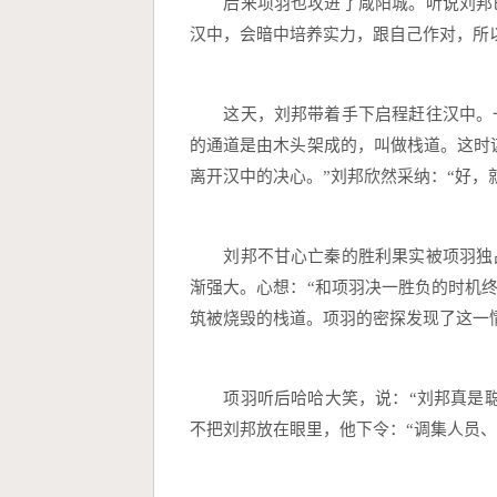
　　后来项羽也攻进了咸阳城。听说刘邦
汉中，会暗中培养实力，跟自己作对，所
　　这天，刘邦带着手下启程赶往汉中。
的通道是由木头架成的，叫做栈道。这时
离开汉中的决心。”刘邦欣然采纳：“好，
　　刘邦不甘心亡秦的胜利果实被项羽独
渐强大。心想：“和项羽决一胜负的时机
筑被烧毁的栈道。项羽的密探发现了这一
　　项羽听后哈哈大笑，说：“刘邦真是
不把刘邦放在眼里，他下令：“调集人员、