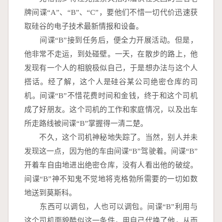
牌间谍“A”、“B”、“C”，要他们不惜一切代价迅速获
取硅谷的电子技术最新情报和设备。
　　间谍“B”接到任务后，便全力开展活动。但是，
他非常不走运，到处碰壁。一天，在散步的路上，他
发现有一个人的相貌极似自己，于是想办法与这个人
搭话。经了解，这个人是硅谷某公司绝密仓库的司
机。间谍“B”不惜花费时间和金钱，终于和这个司机
成了好朋友。这个司机的工作和家庭情况，以及出车
所走路线被间谍“B”掌握得一清二楚。
　　不久，这个司机神秘地失踪了。当然，别人并未
发现这一点，因为他的车由间谍“B”驾驶着。间谍“B”
开着车自由地进出绝密仓库，没有人看出他的破绽。
间谍“B”神不知鬼不觉地将克格勃所需要的一切如数
地送到莫斯科。
　　东西可以调包，人也可以调包。间谍“B”利用与
这个司机面貌酷似这一条件，用自己代换了他，从而