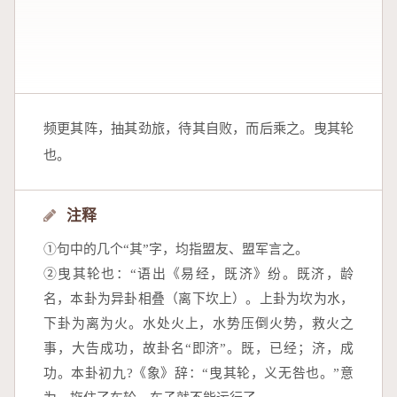
频更其阵，抽其劲旅，待其自败，而后乘之。曳其轮
也。
注释
①句中的几个“其”字，均指盟友、盟军言之。
②曳其轮也：“语出《易经，既济》纷。既济，龄
名，本卦为异卦相叠（离下坎上）。上卦为坎为水，
下卦为离为火。水处火上，水势压倒火势，救火之
事，大告成功，故卦名“即济”。既，已经；济，成
功。本卦初九?《象》辞：“曳其轮，义无咎也。”意