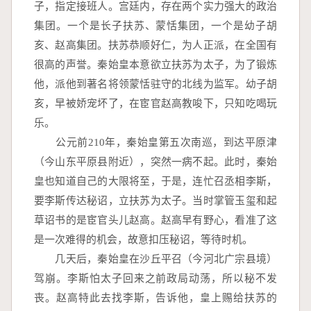
子，指定接班人。宫廷内，存在两个实力强大的政治
集团。一个是长子扶苏、蒙恬集团，一个是幼子胡
亥、赵高集团。扶苏恭顺好仁，为人正派，在全国有
很高的声誉。秦始皇本意欲立扶苏为太子，为了锻炼
他，派他到著名将领蒙恬驻守的北线为监军。幼子胡
亥，早被娇宠坏了，在宦官赵高教唆下，只知吃喝玩
乐。
　　公元前210年，秦始皇第五次南巡，到达平原津
（今山东平原县附近），突然一病不起。此时，秦始
皇也知道自己的大限将至，于是，连忙召丞相李斯，
要李斯传达秘诏，立扶苏为太子。当时掌管玉玺和起
草诏书的是宦官头儿赵高。赵高早有野心，看准了这
是一次难得的机会，故意扣压秘诏，等待时机。
　　几天后，秦始皇在沙丘平召（今河北广宗县境）
驾崩。李斯怕太子回来之前政局动荡，所以秘不发
丧。赵高特此去找李斯，告诉他，皇上赐给扶苏的