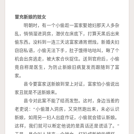
冒充新娘的妓女
　　明朝时，有一个小偷趁一富家娶媳妇那天人多杂
乱，悄悄溜进洞房，潜伏在床底下，打算天黑后出来
偷东西。没料到一连三天这富家通宵燃烛，新婚夫妇
窃窃私语，小偷无法下手，肚子饿得咕咕叫，瞅了个
机会出房逃走，被大家合伙捉住。送到官府后，小偷
竟自称是医生，为防止新娘旧病复发而跟随到了富
家。
　　县令要富家送新娘到堂上对证，富家怕小偷说出
家丑就是不送新娘来。
　　县令对此案不能了结而发愁。这时，身边当差的
老吏说：“小偷潜入洞房，又突然跑出来，未必认识
新娘，如用另一妇人出庭作证，小偷就会错认新娘。
这样，我们就可以断定他说的是真话还是谎话了。”