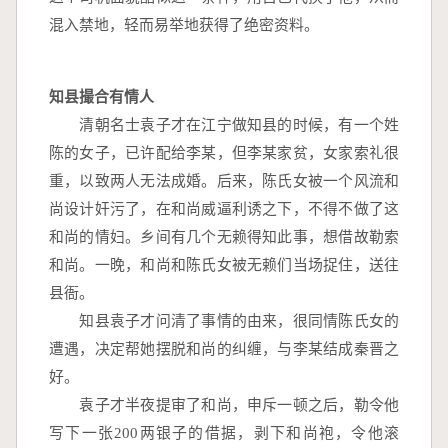
混入禁地，轻而易举地获得了绝密资料。
知县撮合有情人
　　清朝名士袁子才在江宁做知县的时候，有一个姓
陈的女子，已许配给李某，但李某家贫，女家索礼很
重，以致两人无法成婚。后来，陈氏女被一个风流和
尚设计奸污了，在和尚威逼利诱之下，不得不做了这
和尚的情妇。乡间有几个无赖得知此事，想借故勒索
和尚。一晚，和尚和陈氏女被无赖们当场捉住，送往
县衙。
　　知县袁子才问清了事情的由来，很同情陈氏女的
遭遇，决定帮她摆脱和尚的纠缠，与李某结成秦晋之
好。
　　袁子才半夜提审了和尚，申斥一顿之后，勒令他
写下一张200两银子的借据，剥下和尚袍，令他滚