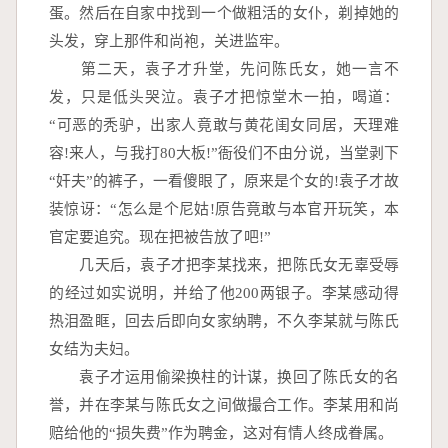
蛋。然后在自家中找到一个做粗活的女仆，剃掉她的
头发，穿上那件和尚袍，关进监牢。
　　第二天，袁子才升堂，先问陈氏女，她一言不
发，只是低头哭泣。袁子才把惊堂木一拍，喝道：
“可恶的秃驴，出家人竟敢与黄花闺女同居，天理难
容!来人，与我打80大板!”衙役们不由分说，当堂剥下
“奸夫”的裤子，一看傻眼了，原来是个女的!袁子才故
装惊讶：“怎么是个尼姑!原告竟敢与本官开玩笑，本
官定要追究。现在把被告放了吧!”
　　几天后，袁子才把李某找来，把陈氏女无辜受辱
的经过如实说明，并给了他200两银子。李某感动得
热泪盈眶，回去后即向女家纳聘，不久李某就与陈氏
女结为夫妇。
　　袁子才运用偷梁换柱的计谋，换回了陈氏女的名
誉，并在李某与陈氏女之间做撮合工作。李某用和尚
赔给他的“损失费”作为聘金，这对有情人终成眷属。