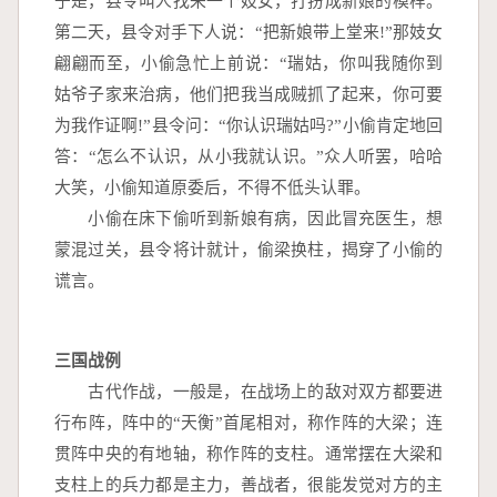
于是，县令叫人找来一个妓女，打扮成新娘的模样。
第二天，县令对手下人说：“把新娘带上堂来!”那妓女
翩翩而至，小偷急忙上前说：“瑞姑，你叫我随你到
姑爷子家来治病，他们把我当成贼抓了起来，你可要
为我作证啊!”县令问：“你认识瑞姑吗?”小偷肯定地回
答：“怎么不认识，从小我就认识。”众人听罢，哈哈
大笑，小偷知道原委后，不得不低头认罪。
　　小偷在床下偷听到新娘有病，因此冒充医生，想
蒙混过关，县令将计就计，偷梁换柱，揭穿了小偷的
谎言。
三国战例
　　古代作战，一般是，在战场上的敌对双方都要进
行布阵，阵中的“天衡”首尾相对，称作阵的大梁；连
贯阵中央的有地轴，称作阵的支柱。通常摆在大梁和
支柱上的兵力都是主力，善战者，很能发觉对方的主