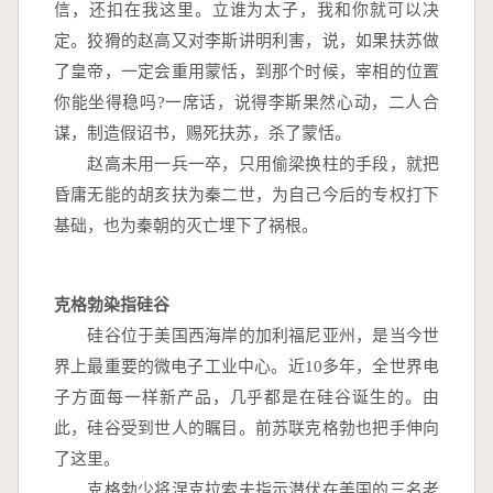
信，还扣在我这里。立谁为太子，我和你就可以决
定。狡猾的赵高又对李斯讲明利害，说，如果扶苏做
了皇帝，一定会重用蒙恬，到那个时候，宰相的位置
你能坐得稳吗?一席话，说得李斯果然心动，二人合
谋，制造假诏书，赐死扶苏，杀了蒙恬。
　　赵高未用一兵一卒，只用偷梁换柱的手段，就把
昏庸无能的胡亥扶为秦二世，为自己今后的专权打下
基础，也为秦朝的灭亡埋下了祸根。
克格勃染指硅谷
　　硅谷位于美国西海岸的加利福尼亚州，是当今世
界上最重要的微电子工业中心。近10多年，全世界电
子方面每一样新产品，几乎都是在硅谷诞生的。由
此，硅谷受到世人的瞩目。前苏联克格勃也把手伸向
了这里。
　　克格勃少将涅克拉索夫指示潜伏在美国的三名老