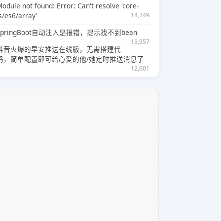
odule not found: Error: Can't resolve 'core-
s/es6/array'
14,749
SpringBoot自动注入是报错，提示找不到bean
13,957
抖音火爆的早安推送在线版，无需搭建代
码，简单配置即可给心爱的他/她定时推送消息了
12,601