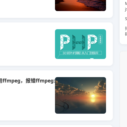
M
j
用ffmpeg，报错ffmpeg: